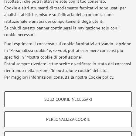
facoltativi che potrai attivare solo con il tuo consenso.
Cookie e altri strumenti di tracciamento facoltativi sono usati per
Anno Accademico
analisi statistiche, misure sull'efficacia della comunicazione
istituzionale e analisi dei comportamenti degli utenti.
Se chiudi questo banner continuerai la navigazione solo con i
Non sono presenti attività didattiche per l'A.A.
2026-2027
.
cookie necessari.
Puoi esprimere il consenso sui cookie facoltativi attivando l'opzione
in "Personalizza cookie" e, se vuoi, potrai esprimere consensi più
Ultimi avvisi
specifici in "Mostra cookie di profilazione".
Potrai sempre rivedere le tue scelte e verificare lo stato dei consensi
Al momento non sono presenti avvisi.
rientrando nella sezione "Impostazione cookie" del sito.
Per maggiori informazioni
consulta la nostra Cookie policy
.
COOKIE DI PROFILAZIONE - FACOLTATIVI
SOLO COOKIE NECESSARI
Si tratta di cookie utilizzati per analizzare le caratteristiche della navigazione
Area riservata
degli utenti, creare profili in base al loro comportamento sul sito, per analisi
Accedi tramite
login
per gestire tutti i contenuti del sito.
di marketing.
PERSONALIZZA COOKIE
Mostra cookie di profilazione
© 2026 - ALMA MATER STUDIORUM - Università di Bologna - Via
Google/Youtube Video