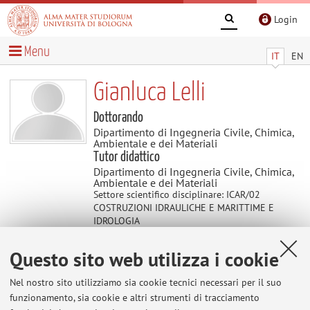
Login
Menu
IT
EN
Gianluca Lelli
Dottorando
Dipartimento di Ingegneria Civile, Chimica,
Ambientale e dei Materiali
Tutor didattico
Dipartimento di Ingegneria Civile, Chimica,
Ambientale e dei Materiali
Settore scientifico disciplinare: ICAR/02
COSTRUZIONI IDRAULICHE E MARITTIME E
IDROLOGIA
Questo sito web utilizza i cookie
Didattica
Nel nostro sito utilizziamo sia cookie tecnici necessari per il suo
funzionamento, sia cookie e altri strumenti di tracciamento
Attività