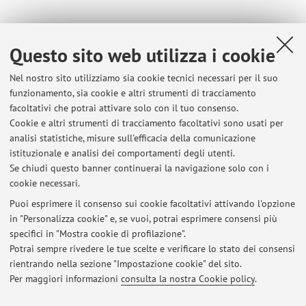
Dipartimento di Ingegneria Civile, Chimica, Ambientale e
Questo sito web utilizza i cookie
dei Materiali
Nel nostro sito utilizziamo sia cookie tecnici necessari per il suo
Viale del Risorgimento 2, Bologna -
Vai alla mappa
funzionamento, sia cookie e altri strumenti di tracciamento
facoltativi che potrai attivare solo con il tuo consenso.
Risorse in rete
Cookie e altri strumenti di tracciamento facoltativi sono usati per
analisi statistiche, misure sull'efficacia della comunicazione
istituzionale e analisi dei comportamenti degli utenti.
ORCID
Se chiudi questo banner continuerai la navigazione solo con i
cookie necessari.
Puoi esprimere il consenso sui cookie facoltativi attivando l'opzione
in "Personalizza cookie" e, se vuoi, potrai esprimere consensi più
Ultimi avvisi
specifici in "Mostra cookie di profilazione".
Potrai sempre rivedere le tue scelte e verificare lo stato dei consensi
Al momento non sono presenti avvisi.
rientrando nella sezione "Impostazione cookie" del sito.
Per maggiori informazioni
consulta la nostra Cookie policy
.