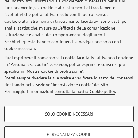
Nel nostro sito utilizziamo sia cookie tecnici necessari per il suo
funzionamento, sia cookie e altri strumenti di tracciamento
Il ricevimento avviene come segue:
facoltativi che potrai attivare solo con il tuo consenso.
Cookie e altri strumenti di tracciamento facoltativi sono usati per
- nel periodo delle lezioni, subito prima ciascuna lezione;
analisi statistiche, misure sull'efficacia della comunicazione
- in altri periodi, su appuntamento. Per fissare l'appuntamento
istituzionale e analisi dei comportamenti degli utenti.
inviare la mail all'indirizzo gianluca.lavezzari@unibo.it
Se chiudi questo banner continuerai la navigazione solo con i
cookie necessari.
Puoi esprimere il consenso sui cookie facoltativi attivando l'opzione
in "Personalizza cookie" e, se vuoi, potrai esprimere consensi più
Ultimi avvisi
specifici in "Mostra cookie di profilazione".
Potrai sempre rivedere le tue scelte e verificare lo stato dei consensi
Al momento non sono presenti avvisi.
rientrando nella sezione "Impostazione cookie" del sito.
Per maggiori informazioni
consulta la nostra Cookie policy
.
COOKIE DI PROFILAZIONE - FACOLTATIVI
SOLO COOKIE NECESSARI
Si tratta di cookie utilizzati per analizzare le caratteristiche della navigazione
Area riservata
degli utenti, creare profili in base al loro comportamento sul sito, per analisi
Accedi tramite
login
per gestire tutti i contenuti del sito.
di marketing.
PERSONALIZZA COOKIE