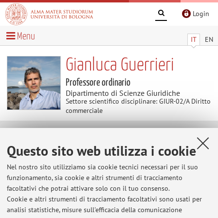
Login
Menu
IT
EN
Gianluca Guerrieri
Professore ordinario
Dipartimento di Scienze Giuridiche
Settore scientifico disciplinare: GIUR-02/A Diritto
commerciale
Avvisi
Questo sito web utilizza i cookie
Prossimi appelli di Diritto commerciale (A-C)
Nel nostro sito utilizziamo sia cookie tecnici necessari per il suo
I prossimi esami di Diritto Commerciale (A-C) - salve
funzionamento, sia cookie e altri strumenti di tracciamento
eventuali problematiche che dovessero derivare dal
facoltativi che potrai attivare solo con il tuo consenso.
nuovo sistema di gestione centralizzata delle aule - si
Cookie e altri strumenti di tracciamento facoltativi sono usati per
analisi statistiche, misure sull'efficacia della comunicazione
terranno il 26 maggio 2026, il 24 giugno 2026, il 21