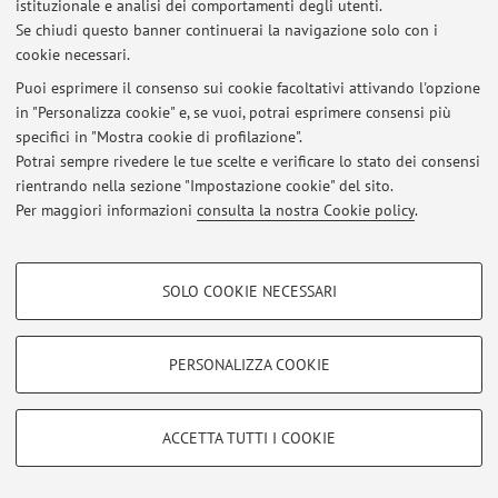
istituzionale e analisi dei comportamenti degli utenti.
luglio 2026 e il 9 settembre 2026.
Se chiudi questo banner continuerai la navigazione solo con i
Pubblicato il: 08 marzo 2026
cookie necessari.
Puoi esprimere il consenso sui cookie facoltativi attivando l'opzione
in "Personalizza cookie" e, se vuoi, potrai esprimere consensi più
specifici in "Mostra cookie di profilazione".
Area riservata
Potrai sempre rivedere le tue scelte e verificare lo stato dei consensi
Accedi tramite
login
per gestire tutti i contenuti del sito.
rientrando nella sezione "Impostazione cookie" del sito.
Per maggiori informazioni
consulta la nostra Cookie policy
.
© 2026 - ALMA MATER STUDIORUM - Università di Bologna - Via
COOKIE DI PROFILAZIONE - FACOLTATIVI
Zamboni, 33 - 40126 Bologna - Partita IVA: 01131710376
SOLO COOKIE NECESSARI
Privacy
|
Note legali
|
Impostazioni Cookie
Si tratta di cookie utilizzati per analizzare le caratteristiche della navigazione
degli utenti, creare profili in base al loro comportamento sul sito, per analisi
di marketing.
PERSONALIZZA COOKIE
Mostra cookie di profilazione
Google/Youtube Video
COOKIE TECNICI - NECESSARI
ACCETTA TUTTI I COOKIE
Facebook
Si tratta di cookie tecnici utilizzati, a titolo esemplificativo, per il corretto
Vimeo
funzionamento del sito, salvare le preferenze di navigazione, per il