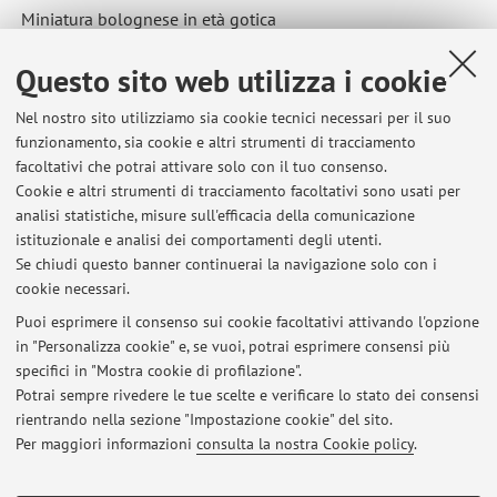
Miniatura bolognese in età gotica
Questo sito web utilizza i cookie
Ultimi avvisi
Nel nostro sito utilizziamo sia cookie tecnici necessari per il suo
funzionamento, sia cookie e altri strumenti di tracciamento
Annullamento lezioni di Arti preziose nel Medioevo occidentale, 14 e
facoltativi che potrai attivare solo con il tuo consenso.
18 maggio 2026
Cookie e altri strumenti di tracciamento facoltativi sono usati per
Pubblicato il: 11 maggio 2026
analisi statistiche, misure sull'efficacia della comunicazione
istituzionale e analisi dei comportamenti degli utenti.
Programma Storia della miniatura (L-ART/01, 5 CFU), Scuola di
Se chiudi questo banner continuerai la navigazione solo con i
Specializzazione in Beni Storico Artistici, a.a. 2025-2026, 2° anno,
cookie necessari.
modulo del Monaco
Pubblicato il: 19 gennaio 2026
Puoi esprimere il consenso sui cookie facoltativi attivando l'opzione
in "Personalizza cookie" e, se vuoi, potrai esprimere consensi più
specifici in "Mostra cookie di profilazione".
Laboratorio in preparazione della tesi DAMS: studenti con debito
d'esame
Potrai sempre rivedere le tue scelte e verificare lo stato dei consensi
Pubblicato il: 19 dicembre 2025
rientrando nella sezione "Impostazione cookie" del sito.
Per maggiori informazioni
consulta la nostra Cookie policy
.
Tutti gli avvisi