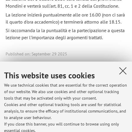
Mondini e verterà sull'art. 81, cc. 1 e 2 della Costituzione.
La lezione inizierà puntualmente alle ore 16.00 (non ci sarà
il quarto d'ora accademico) e terminerà attorno alle 18.15.
Si raccomanda la la puntualità e la partecipazione a questa
lezione per l'importanza degli argomenti trattati.
Published on: September 29 2025
This website uses cookies
Latest news
We use technical cookies that are essential for the correct operation
of our website. We also use cookies and other optional tracking
Date provvisorie esami Diritto Finanziario MZ (sede di Bologna) ed
tools that may be activated only with your consent.
esami Diritto Tributario, Diritto Doganale e Diritto Finanziario (sede
Cookies and other optional tracking tools are used for statistical
di Ravenna)
analysis, to ensure the efficacy of institutional communications, and
Published on: March 26 2026
to analyse user behaviour.
If you close this banner, you will continue to browse using only
Lezione diritto tributario di giovedì 12 marzo 2026 - anticipo ore
essential cookies.