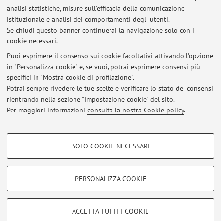
analisi statistiche, misure sull'efficacia della comunicazione
Pubblicato il: 26 marzo 2026
istituzionale e analisi dei comportamenti degli utenti.
Se chiudi questo banner continuerai la navigazione solo con i
Lezione diritto tributario di giovedì 12 marzo 2026 - anticipo ore
cookie necessari.
15.00
Pubblicato il: 10 marzo 2026
Puoi esprimere il consenso sui cookie facoltativi attivando l'opzione
in "Personalizza cookie" e, se vuoi, potrai esprimere consensi più
specifici in "Mostra cookie di profilazione".
Lezioni Diritto Tributario 26 e 27 febbraio 2026 Ravenna
ANNULLATE
Potrai sempre rivedere le tue scelte e verificare lo stato dei consensi
Pubblicato il: 26 febbraio 2026
rientrando nella sezione "Impostazione cookie" del sito.
Per maggiori informazioni
consulta la nostra Cookie policy
.
Tutti gli avvisi
COOKIE DI PROFILAZIONE - FACOLTATIVI
SOLO COOKIE NECESSARI
Si tratta di cookie utilizzati per analizzare le caratteristiche della navigazione
Area riservata
degli utenti, creare profili in base al loro comportamento sul sito, per analisi
Accedi tramite
login
per gestire tutti i contenuti del sito.
di marketing.
PERSONALIZZA COOKIE
Mostra cookie di profilazione
© 2026 - ALMA MATER STUDIORUM - Università di Bologna - Via
Google/Youtube Video
COOKIE TECNICI - NECESSARI
ACCETTA TUTTI I COOKIE
Zamboni, 33 - 40126 Bologna - Partita IVA: 01131710376
Facebook