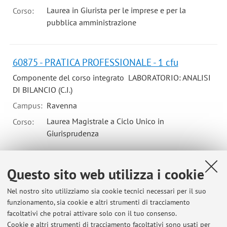
Laurea in Giurista per le imprese e per la
Corso:
pubblica amministrazione
60875 - PRATICA PROFESSIONALE - 1 cfu
Componente del corso integrato LABORATORIO: ANALISI
DI BILANCIO (C.I.)
Campus:
Ravenna
Laurea Magistrale a Ciclo Unico in
Corso:
Giurisprudenza
Questo sito web utilizza i cookie
Ultimi avvisi
Nel nostro sito utilizziamo sia cookie tecnici necessari per il suo
funzionamento, sia cookie e altri strumenti di tracciamento
Date provvisorie esami Diritto Finanziario MZ (sede di Bologna) ed
facoltativi che potrai attivare solo con il tuo consenso.
esami Diritto Tributario, Diritto Doganale e Diritto Finanziario (sede
Cookie e altri strumenti di tracciamento facoltativi sono usati per
di Ravenna)