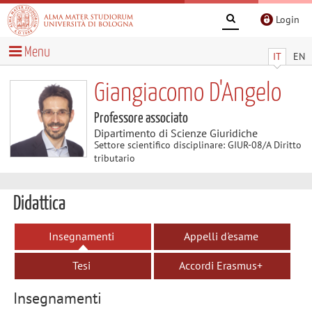
Login
Menu
IT
EN
Giangiacomo D'Angelo
Professore associato
Dipartimento di Scienze Giuridiche
Settore scientifico disciplinare: GIUR-08/A Diritto
tributario
Didattica
Insegnamenti
Appelli d'esame
Tesi
Accordi Erasmus+
Insegnamenti