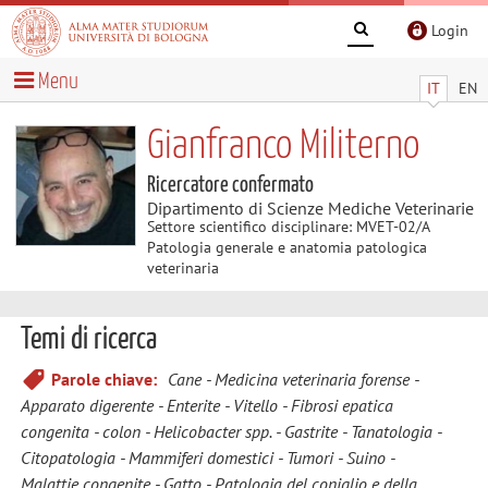
Login
Menu
IT
EN
Gianfranco Militerno
Ricercatore confermato
Dipartimento di Scienze Mediche Veterinarie
Settore scientifico disciplinare: MVET-02/A
Patologia generale e anatomia patologica
veterinaria
Temi di ricerca
Parole chiave:
Cane
Medicina veterinaria forense
Apparato digerente
Enterite
Vitello
Fibrosi epatica
congenita
colon
Helicobacter spp.
Gastrite
Tanatologia
Citopatologia
Mammiferi domestici
Tumori
Suino
Malattie congenite
Gatto
Patologia del coniglio e della