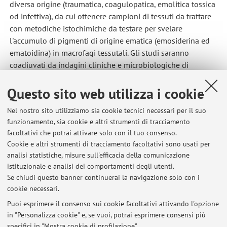
diversa origine (traumatica, coagulopatica, emolitica tossica
od infettiva), da cui ottenere campioni di tessuti da trattare
con metodiche istochimiche da testare per svelare
l'accumulo di pigmenti di origine ematica (emosiderina ed
ematoidina) in macrofagi tessutali. Gli studi saranno
coadiuvati da indagini cliniche e microbiologiche di
laboratorio su cui fondare la certezza diagnostica dei quadri
patologici e/o dei fenomeni
post-mortem
osservati.
Questo sito web utilizza i cookie
Nel nostro sito utilizziamo sia cookie tecnici necessari per il suo
funzionamento, sia cookie e altri strumenti di tracciamento
facoltativi che potrai attivare solo con il tuo consenso.
Cookie e altri strumenti di tracciamento facoltativi sono usati per
Ultimi avvisi
analisi statistiche, misure sull'efficacia della comunicazione
Disponibilità mese di agosto
istituzionale e analisi dei comportamenti degli utenti.
Se chiudi questo banner continuerai la navigazione solo con i
Pubblicato il: 16 giugno 2026
cookie necessari.
Orario di ricevimento
Puoi esprimere il consenso sui cookie facoltativi attivando l'opzione
Pubblicato il: 24 giugno 2021
in "Personalizza cookie" e, se vuoi, potrai esprimere consensi più
specifici in "Mostra cookie di profilazione".