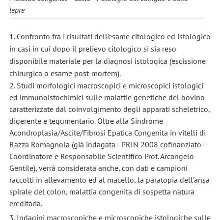
lepre
1. Confronto fra i risultati dell'esame citologico ed istologico
in casi in cui dopo il prelievo citologico si sia reso
disponibile materiale per la diagnosi istologica (escissione
chirurgica o esame post-mortem).
2. Studi morfologici macroscopici e microscopici istologici
ed immunoistochimici sulle malattie genetiche del bovino
caratterizzate dal coinvolgimento degli apparati scheletrico,
digerente e tegumentario. Oltre alla Sindrome
Acondroplasia/Ascite/Fibrosi Epatica Congenita in vitelli di
Razza Romagnola (già indagata - PRIN 2008 cofinanziato -
Coordinatore e Responsabile Scientifico Prof. Arcangelo
Gentile), verrà considerata anche, con dati e campioni
raccolti in allevamento ed al macello, la paratopia dell'ansa
spirale del colon, malattia congenita di sospetta natura
ereditaria.
3. Indagini macroscopiche e microscopiche istologiche sulle