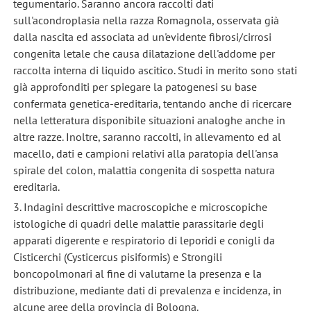
tegumentario. Saranno ancora raccolti dati
sull'acondroplasia nella razza Romagnola, osservata già
dalla nascita ed associata ad un'evidente fibrosi/cirrosi
congenita letale che causa dilatazione dell'addome per
raccolta interna di liquido ascitico. Studi in merito sono stati
già approfonditi per spiegare la patogenesi su base
confermata genetica-ereditaria, tentando anche di ricercare
nella letteratura disponibile situazioni analoghe anche in
altre razze. Inoltre, saranno raccolti, in allevamento ed al
macello, dati e campioni relativi alla paratopia dell'ansa
spirale del colon, malattia congenita di sospetta natura
ereditaria.
3. Indagini descrittive macroscopiche e microscopiche
istologiche di quadri delle malattie parassitarie degli
apparati digerente e respiratorio di leporidi e conigli da
Cisticerchi (Cysticercus pisiformis) e Strongili
boncopolmonari al fine di valutarne la presenza e la
distribuzione, mediante dati di prevalenza e incidenza, in
alcune aree della provincia di Bologna.