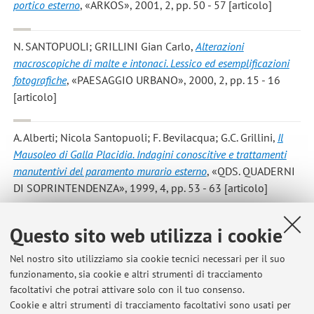
portico esterno
, «ARKOS», 2001, 2, pp. 50 - 57 [articolo]
N. SANTOPUOLI; GRILLINI Gian Carlo
,
Alterazioni
macroscopiche di malte e intonaci. Lessico ed esemplificazioni
fotografiche
, «PAESAGGIO URBANO», 2000, 2, pp. 15 - 16
[articolo]
A. Alberti; Nicola Santopuoli; F. Bevilacqua; G.C. Grillini
,
Il
Mausoleo di Galla Placidia. Indagini conoscitive e trattamenti
manutentivi del paramento murario esterno
, «QDS. QUADERNI
DI SOPRINTENDENZA», 1999, 4, pp. 53 - 63 [articolo]
Alberti, A.; Santopuoli, N.; Bevilacqua, F.; Grillini, G. C.
,
Il
Questo sito web utilizza i cookie
Mausoleo di Galla Placidia. Indagini conoscitive e trattamenti
Nel nostro sito utilizziamo sia cookie tecnici necessari per il suo
manutentivi del paramento murario esterno
, «RECUPERARE
funzionamento, sia cookie e altri strumenti di tracciamento
L'EDILIZIA», 1999, ......, pp. 29 - 35 [articolo]
facoltativi che potrai attivare solo con il tuo consenso.
Cookie e altri strumenti di tracciamento facoltativi sono usati per