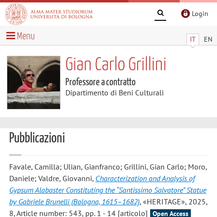
Login
Menu
IT
EN
Gian Carlo Grillini
Professore a contratto
Dipartimento di Beni Culturali
Pubblicazioni
Favale, Camilla; Ulian, Gianfranco; Grillini, Gian Carlo; Moro,
Daniele; Valdre, Giovanni
,
Characterization and Analysis of
Gypsum Alabaster Constituting the “Santissimo Salvatore” Statue
by Gabriele Brunelli (Bologna, 1615–1682)
, «HERITAGE», 2025,
8, Article number: 543, pp. 1 - 14 [articolo]
Open Access