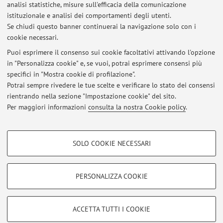
analisi statistiche, misure sull'efficacia della comunicazione
istituzionale e analisi dei comportamenti degli utenti.
Pubblicazioni antecedenti il 2004
Se chiudi questo banner continuerai la navigazione solo con i
cookie necessari.
Puoi esprimere il consenso sui cookie facoltativi attivando l'opzione
in "Personalizza cookie" e, se vuoi, potrai esprimere consensi più
Ultimi avvisi
specifici in "Mostra cookie di profilazione".
Potrai sempre rivedere le tue scelte e verificare lo stato dei consensi
Al momento non sono presenti avvisi.
rientrando nella sezione "Impostazione cookie" del sito.
Per maggiori informazioni
consulta la nostra Cookie policy
.
COOKIE DI PROFILAZIONE - FACOLTATIVI
SOLO COOKIE NECESSARI
Si tratta di cookie utilizzati per analizzare le caratteristiche della navigazione
Area riservata
degli utenti, creare profili in base al loro comportamento sul sito, per analisi
Accedi tramite
login
per gestire tutti i contenuti del sito.
di marketing.
PERSONALIZZA COOKIE
Mostra cookie di profilazione
© 2026 - ALMA MATER STUDIORUM - Università di Bologna - Via
Google/Youtube Video
COOKIE TECNICI - NECESSARI
ACCETTA TUTTI I COOKIE
Zamboni, 33 - 40126 Bologna - Partita IVA: 01131710376
Facebook
Privacy
|
Note legali
|
Impostazioni Cookie