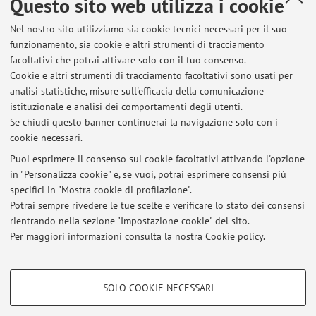
Questo sito web utilizza i cookie
Principali attività e responsabilità: Rilevatrice indagine di
customer satisfaction sul trasporto regionale Trenitalia.
Nel nostro sito utilizziamo sia cookie tecnici necessari per il suo
funzionamento, sia cookie e altri strumenti di tracciamento
Part-time studentesco
facoltativi che potrai attivare solo con il tuo consenso.
09/2012 - 02/2013 - RIMINI (RN)
Cookie e altri strumenti di tracciamento facoltativi sono usati per
Mansioni di segreteria. Responsabile delle rilevazioni sulla
analisi statistiche, misure sull'efficacia della comunicazione
didattica
istituzionale e analisi dei comportamenti degli utenti.
Se chiudi questo banner continuerai la navigazione solo con i
cookie necessari.
Puoi esprimere il consenso sui cookie facoltativi attivando l'opzione
in "Personalizza cookie" e, se vuoi, potrai esprimere consensi più
Ultimi avvisi
specifici in "Mostra cookie di profilazione".
Potrai sempre rivedere le tue scelte e verificare lo stato dei consensi
Al momento non sono presenti avvisi.
rientrando nella sezione "Impostazione cookie" del sito.
Per maggiori informazioni
consulta la nostra Cookie policy
.
COOKIE DI PROFILAZIONE - FACOLTATIVI
SOLO COOKIE NECESSARI
Si tratta di cookie utilizzati per analizzare le caratteristiche della navigazione
Area riservata
degli utenti, creare profili in base al loro comportamento sul sito, per analisi