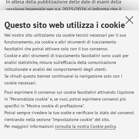
In attesa della pubblizazione delle date di esami della
sessione invernale per a.a. 2025/2026 si informa che il
primo appello si terrà il 16 dicembre 2025, ore. 9.
Questo sito web utilizza i cookie
Pubblicato il: 06 ottobre 2025
Nel nostro sito utilizziamo sia cookie tecnici necessari per il suo
funzionamento, sia cookie e altri strumenti di tracciamento
facoltativi che potrai attivare solo con il tuo consenso.
Cookie e altri strumenti di tracciamento facoltativi sono usati per
Ultimi avvisi
analisi statistiche, misure sull'efficacia della comunicazione
Appello d'esame - dicembre 2025
istituzionale e analisi dei comportamenti degli utenti.
Se chiudi questo banner continuerai la navigazione solo con i
Pubblicato il: 06 ottobre 2025
cookie necessari.
Appelli estivi a.a. 2024/2025
Puoi esprimere il consenso sui cookie facoltativi attivando l'opzione
Pubblicato il: 26 marzo 2025
in "Personalizza cookie" e, se vuoi, potrai esprimere consensi più
specifici in "Mostra cookie di profilazione".
RICEVIMENTO 16 OTTOBRE 2024
Potrai sempre rivedere le tue scelte e verificare lo stato dei consensi
Pubblicato il: 16 ottobre 2024
rientrando nella sezione "Impostazione cookie" del sito.
Per maggiori informazioni
consulta la nostra Cookie policy
.
Tutti gli avvisi