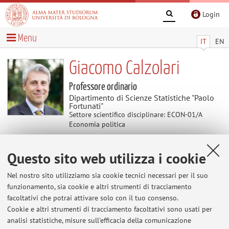
Login
Menu
IT
EN
Giacomo Calzolari
Professore ordinario
Dipartimento di Scienze Statistiche "Paolo
Fortunati"
Settore scientifico disciplinare: ECON-01/A
Economia politica
Questo sito web utilizza i cookie
Curriculum vitae
Nel nostro sito utilizziamo sia cookie tecnici necessari per il suo
See the
personal webpage
.
funzionamento, sia cookie e altri strumenti di tracciamento
facoltativi che potrai attivare solo con il tuo consenso.
Cookie e altri strumenti di tracciamento facoltativi sono usati per
analisi statistiche, misure sull'efficacia della comunicazione
Ultimi avvisi