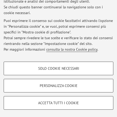
istituzionale e analisi dei comportamenti degli utenti.
GENERAL INFORMATION
Se chiudi questo banner continuerai la navigazione solo con i
Pubblicato il: 07 settembre 2018
cookie necessari.
Puoi esprimere il consenso sui cookie facoltativi attivando l'opzione
Tutti gli avvisi
in "Personalizza cookie" e, se vuoi, potrai esprimere consensi più
specifici in "Mostra cookie di profilazione".
Potrai sempre rivedere le tue scelte e verificare lo stato dei consensi
Area riservata
rientrando nella sezione "Impostazione cookie" del sito.
Accedi tramite
login
per gestire tutti i contenuti del sito.
Per maggiori informazioni
consulta la nostra Cookie policy
.
COOKIE DI PROFILAZIONE - FACOLTATIVI
© 2026 - ALMA MATER STUDIORUM - Università di Bologna - Via
SOLO COOKIE NECESSARI
Zamboni, 33 - 40126 Bologna - Partita IVA: 01131710376
Si tratta di cookie utilizzati per analizzare le caratteristiche della navigazione
Privacy
|
Note legali
|
Impostazioni Cookie
degli utenti, creare profili in base al loro comportamento sul sito, per analisi
di marketing.
PERSONALIZZA COOKIE
Mostra cookie di profilazione
Google/Youtube Video
COOKIE TECNICI - NECESSARI
ACCETTA TUTTI I COOKIE
Facebook
Si tratta di cookie tecnici utilizzati, a titolo esemplificativo, per il corretto
Vimeo
funzionamento del sito, salvare le preferenze di navigazione, per il