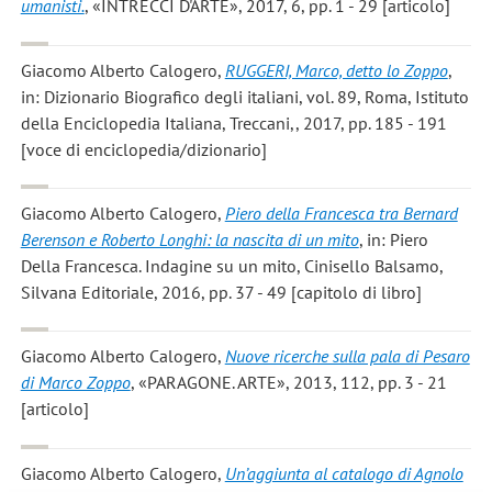
umanisti.
, «INTRECCI D'ARTE», 2017, 6, pp. 1 - 29 [articolo]
Giacomo Alberto Calogero
,
RUGGERI, Marco, detto lo Zoppo
,
in: Dizionario Biografico degli italiani, vol. 89, Roma, Istituto
della Enciclopedia Italiana, Treccani,, 2017, pp. 185 - 191
[voce di enciclopedia/dizionario]
Giacomo Alberto Calogero
,
Piero della Francesca tra Bernard
Berenson e Roberto Longhi: la nascita di un mito
, in: Piero
Della Francesca. Indagine su un mito, Cinisello Balsamo,
Silvana Editoriale, 2016, pp. 37 - 49 [capitolo di libro]
Giacomo Alberto Calogero
,
Nuove ricerche sulla pala di Pesaro
di Marco Zoppo
, «PARAGONE. ARTE», 2013, 112, pp. 3 - 21
[articolo]
Giacomo Alberto Calogero
,
Un’aggiunta al catalogo di Agnolo