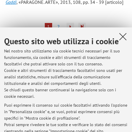
Gaddi
, «PARAGONE. ARTE», 2013, 108, pp. 34 - 39 [articolo]
1
2
Questo sito web utilizza i cookie
Pubblicazioni antecedenti il 2004
Nel nostro sito utilizziamo sia cookie tecnici necessari per il suo
funzionamento, sia cookie e altri strumenti di tracciamento
facoltativi che potrai attivare solo con il tuo consenso.
Cookie e altri strumenti di tracciamento facoltativi sono usati per
Ultimi avvisi
analisi statistiche, misure sull'efficacia della comunicazione
Materiali Pittura in età moderna
istituzionale e analisi dei comportamenti degli utenti.
Se chiudi questo banner continuerai la navigazione solo con i
Pubblicato il: 08 aprile 2026
cookie necessari.
LEZIONE Pittura in età moderna del 10/03/2026
Puoi esprimere il consenso sui cookie facoltativi attivando l'opzione
Pubblicato il: 08 marzo 2026
in "Personalizza cookie" e, se vuoi, potrai esprimere consensi più
specifici in "Mostra cookie di profilazione".
LEZIONE 7/10/2025
Potrai sempre rivedere le tue scelte e verificare lo stato dei consensi
Pubblicato il: 07 ottobre 2025
rientrando nella sezione "Impostazione cookie" del sito.