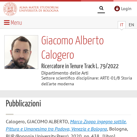
Login
Menu
IT
EN
Giacomo Alberto
Calogero
Ricercatore in Tenure Track L. 79/2022
Dipartimento delle Arti
Settore scientifico disciplinare: ARTE-01/B Storia
dell’arte moderna
Pubblicazioni
Calogero, GIACOMO ALBERTO
,
Marco Zoppo ingegno sottile.
Pittura e Umanesimo tra Padova, Venezia e Bologna
, Bologna,
BUP (Bononia University Press), 2020, pp. 438 . [libro]