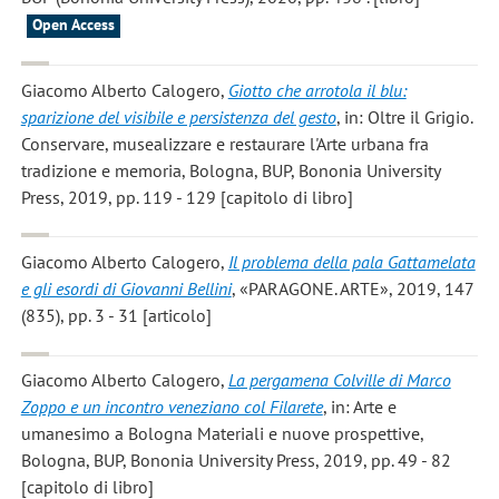
Open Access
Giacomo Alberto Calogero
,
Giotto che arrotola il blu:
sparizione del visibile e persistenza del gesto
, in: Oltre il Grigio.
Conservare, musealizzare e restaurare l'Arte urbana fra
tradizione e memoria, Bologna, BUP, Bononia University
Press, 2019, pp. 119 - 129 [capitolo di libro]
Giacomo Alberto Calogero
,
Il problema della pala Gattamelata
e gli esordi di Giovanni Bellini
, «PARAGONE. ARTE», 2019, 147
(835), pp. 3 - 31 [articolo]
Giacomo Alberto Calogero
,
La pergamena Colville di Marco
Zoppo e un incontro veneziano col Filarete
, in: Arte e
umanesimo a Bologna Materiali e nuove prospettive,
Bologna, BUP, Bononia University Press, 2019, pp. 49 - 82
[capitolo di libro]