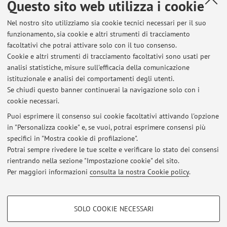
Questo sito web utilizza i cookie
Copy System in Via Fondazza 13
Nel nostro sito utilizziamo sia cookie tecnici necessari per il suo
funzionamento, sia cookie e altri strumenti di tracciamento
facoltativi che potrai attivare solo con il tuo consenso.
Cookie e altri strumenti di tracciamento facoltativi sono usati per
Ultimi avvisi
analisi statistiche, misure sull'efficacia della comunicazione
Materiali Pittura in età moderna
istituzionale e analisi dei comportamenti degli utenti.
Se chiudi questo banner continuerai la navigazione solo con i
Pubblicato il: 08 aprile 2026
cookie necessari.
LEZIONE Pittura in età moderna del 10/03/2026
Puoi esprimere il consenso sui cookie facoltativi attivando l'opzione
Pubblicato il: 08 marzo 2026
in "Personalizza cookie" e, se vuoi, potrai esprimere consensi più
specifici in "Mostra cookie di profilazione".
LEZIONE 7/10/2025
Potrai sempre rivedere le tue scelte e verificare lo stato dei consensi
Pubblicato il: 07 ottobre 2025
rientrando nella sezione "Impostazione cookie" del sito.
Per maggiori informazioni
consulta la nostra Cookie policy
.
Tutti gli avvisi
COOKIE DI PROFILAZIONE - FACOLTATIVI
SOLO COOKIE NECESSARI
Si tratta di cookie utilizzati per analizzare le caratteristiche della navigazione
Area riservata
degli utenti, creare profili in base al loro comportamento sul sito, per analisi