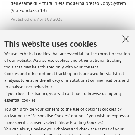
dell'esame di Pittura in età moderna presso Copy System
(Via Fondazza 13)
Published on: April 08 2026
LEZIONE Pittura in età moderna del 10/03/2026
This website uses cookies
La lezione di martedì 10/03/2026 si svolgerà nella
chiesa di San Michele in Bosco (piazzale di San Michele
We use technical cookies that are essential for the correct operation
in Bosco - Bologna e via Giulio Cesare Pupilli 1, 40136
of our website. We also use cookies and other optional tracking
Bologna, coordinate 44°28′53.28″N 11°20′30.96″E
tools that may be activated only with your consent.
[https://it.wikipedia.org/wiki/Monastero_di_San_Michele_
Cookies and other optional tracking tools are used for statistical
in_Bosco#/maplink/1]). L'appuntamento ...
analysis, to ensure the efficacy of institutional communications, and
to analyse user behaviour.
Published on: March 08 2026
If you close this banner, you will continue to browse using only
essential cookies.
LEZIONE 7/10/2025
La lezione di oggi, 7 ottobre 2025, è sospesa per motivi
You can provide your consent to the use of optional cookies by
activating the “Personalise Cookies” option. If you wish to express a
di salute del docente. Il corso riprenderà regolarmente
more specific consent, select “Show Profiling Cookies”.
domani, 8 ottobre 2025, alle ore 11 nell'aula 2 di Santa
You can always review your choices and check the status of your
Cristina.