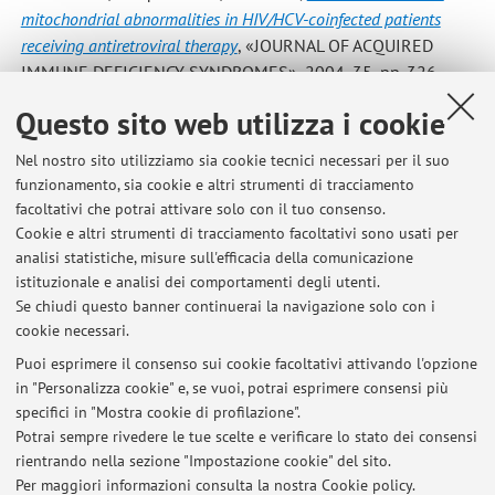
mitochondrial abnormalities in HIV/HCV-coinfected patients
receiving antiretroviral therapy
, «JOURNAL OF ACQUIRED
IMMUNE DEFICIENCY SYNDROMES», 2004, 35, pp. 326 -
328 [articolo]
Questo sito web utilizza i cookie
Nel nostro sito utilizziamo sia cookie tecnici necessari per il suo
funzionamento, sia cookie e altri strumenti di tracciamento
1
2
3
facoltativi che potrai attivare solo con il tuo consenso.
Cookie e altri strumenti di tracciamento facoltativi sono usati per
analisi statistiche, misure sull'efficacia della comunicazione
istituzionale e analisi dei comportamenti degli utenti.
Se chiudi questo banner continuerai la navigazione solo con i
Ultimi avvisi
cookie necessari.
Prove esame SCIENZE CLINICHE DELL'AREA MEDICO-SPECIALISTICA II
Puoi esprimere il consenso sui cookie facoltativi attivando l'opzione
Pubblicato il: 12 maggio 2026
in "Personalizza cookie" e, se vuoi, potrai esprimere consensi più
specifici in "Mostra cookie di profilazione".
risultati prova elettivo 2025
Potrai sempre rivedere le tue scelte e verificare lo stato dei consensi
Pubblicato il: 01 febbraio 2025
rientrando nella sezione "Impostazione cookie" del sito.
Per maggiori informazioni
consulta la nostra Cookie policy
.