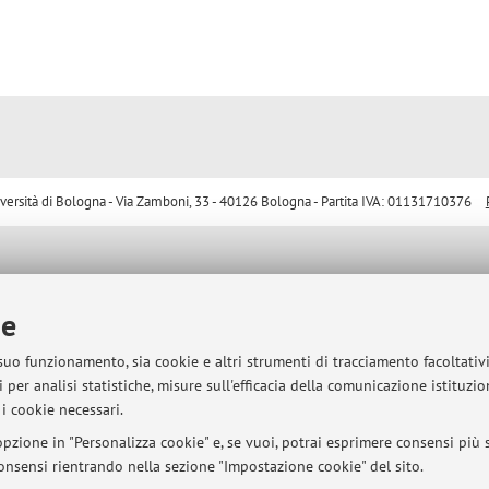
sità di Bologna - Via Zamboni, 33 - 40126 Bologna - Partita IVA: 01131710376
ie
 suo funzionamento, sia cookie e altri strumenti di tracciamento facoltativ
 per analisi statistiche, misure sull'efficacia della comunicazione istituzi
i cookie necessari.
pzione in "Personalizza cookie" e, se vuoi, potrai esprimere consensi più sp
 consensi rientrando nella sezione "Impostazione cookie" del sito.