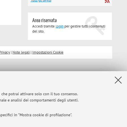
Tutti gli avvisi
Area riservata
Accedi tramite
login
per gestire tutti i contenuti
del sito.
Privacy
|
Note legali
|
Impostazioni Cookie
i che potrai attivare solo con il tuo consenso.
onale e analisi dei comportamenti degli utenti.
ecifici in "Mostra cookie di profilazione".