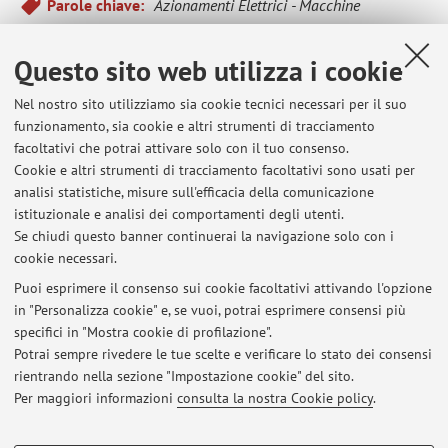
Parole chiave:
Azionamenti Elettrici - Macchine
Elettriche - Elettronica di Potenza
Questo sito web utilizza i cookie
L'attività di ricerca si sviluppa secondo le seguenti principali
Nel nostro sito utilizziamo sia cookie tecnici necessari per il suo
tematiche:
funzionamento, sia cookie e altri strumenti di tracciamento
Azionamenti multifase;
facoltativi che potrai attivare solo con il tuo consenso.
Azionamenti elettrici a velocità variabile;
Cookie e altri strumenti di tracciamento facoltativi sono usati per
analisi statistiche, misure sull'efficacia della comunicazione
Convertitori multifase e multilivello.
istituzionale e analisi dei comportamenti degli utenti.
Se chiudi questo banner continuerai la navigazione solo con i
cookie necessari.
Puoi esprimere il consenso sui cookie facoltativi attivando l'opzione
in "Personalizza cookie" e, se vuoi, potrai esprimere consensi più
Ultimi avvisi
specifici in "Mostra cookie di profilazione".
Potrai sempre rivedere le tue scelte e verificare lo stato dei consensi
Al momento non sono presenti avvisi.
rientrando nella sezione "Impostazione cookie" del sito.
Per maggiori informazioni
consulta la nostra Cookie policy
.