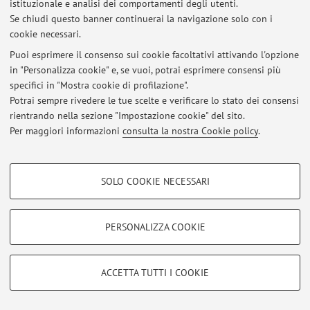
istituzionale e analisi dei comportamenti degli utenti.
Al momento non sono presenti avvisi.
Se chiudi questo banner continuerai la navigazione solo con i
cookie necessari.
Puoi esprimere il consenso sui cookie facoltativi attivando l'opzione
Area riservata
in "Personalizza cookie" e, se vuoi, potrai esprimere consensi più
Accedi tramite
login
per gestire tutti i contenuti del sito.
specifici in "Mostra cookie di profilazione".
Potrai sempre rivedere le tue scelte e verificare lo stato dei consensi
rientrando nella sezione "Impostazione cookie" del sito.
Per maggiori informazioni
consulta la nostra Cookie policy
.
© 2026 - ALMA MATER STUDIORUM - Università di Bologna - Via
Zamboni, 33 - 40126 Bologna - Partita IVA: 01131710376
Privacy
|
Note legali
|
Impostazioni Cookie
COOKIE DI PROFILAZIONE - FACOLTATIVI
SOLO COOKIE NECESSARI
Si tratta di cookie utilizzati per analizzare le caratteristiche della navigazione
degli utenti, creare profili in base al loro comportamento sul sito, per analisi
di marketing.
PERSONALIZZA COOKIE
Mostra cookie di profilazione
Google/Youtube Video
COOKIE TECNICI - NECESSARI
ACCETTA TUTTI I COOKIE
Facebook
Si tratta di cookie tecnici utilizzati, a titolo esemplificativo, per il corretto
Vimeo
funzionamento del sito, salvare le preferenze di navigazione, per il