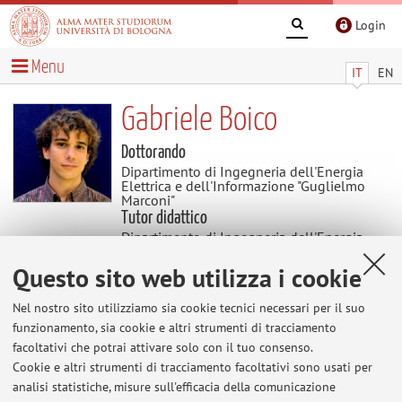
Login
Menu
IT
EN
Gabriele Boico
Dottorando
Dipartimento di Ingegneria dell'Energia
Elettrica e dell'Informazione "Guglielmo
Marconi"
Tutor didattico
Dipartimento di Ingegneria dell'Energia
Elettrica e dell'Informazione "Guglielmo
Marconi"
Questo sito web utilizza i cookie
Settore scientifico disciplinare: ING-IND/32
CONVERTITORI, MACCHINE E AZIONAMENTI
Nel nostro sito utilizziamo sia cookie tecnici necessari per il suo
ELETTRICI
funzionamento, sia cookie e altri strumenti di tracciamento
facoltativi che potrai attivare solo con il tuo consenso.
Cookie e altri strumenti di tracciamento facoltativi sono usati per
Avvisi
analisi statistiche, misure sull'efficacia della comunicazione