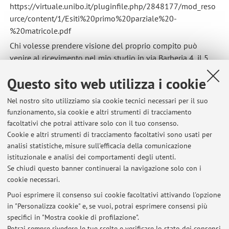
https://virtuale.unibo.it/pluginfile.php/2848177/mod_reso
urce/content/1/Esiti%20primo%20parziale%20-
%20matricole.pdf
Chi volesse prendere visione del proprio compito può
venire al ricevimento nel mio studio in via Barberia 4, il 5
novembre dalle 15.30 alle 17.
Questo sito web utilizza i cookie
Pubblicato il: 29 ottobre 2025
Nel nostro sito utilizziamo sia cookie tecnici necessari per il suo
funzionamento, sia cookie e altri strumenti di tracciamento
facoltativi che potrai attivare solo con il tuo consenso.
Cookie e altri strumenti di tracciamento facoltativi sono usati per
Ultimi avvisi
analisi statistiche, misure sull'efficacia della comunicazione
esito seconda prova intermedia
istituzionale e analisi dei comportamenti degli utenti.
Se chiudi questo banner continuerai la navigazione solo con i
Pubblicato il: 15 dicembre 2025
cookie necessari.
esito prima prova intermedia
Puoi esprimere il consenso sui cookie facoltativi attivando l'opzione
Pubblicato il: 29 ottobre 2025
in "Personalizza cookie" e, se vuoi, potrai esprimere consensi più
specifici in "Mostra cookie di profilazione".
appelli
Potrai sempre rivedere le tue scelte e verificare lo stato dei consensi