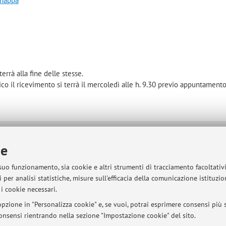
 mappa
terrà alla fine delle stesse.
co il ricevimento si terrà il mercoledì alle h. 9.30 previo appuntament
sità di Bologna - Via Zamboni, 33 - 40126 Bologna - Partita IVA: 01131710376
ie
 suo funzionamento, sia cookie e altri strumenti di tracciamento facoltativ
 per analisi statistiche, misure sull'efficacia della comunicazione istituzi
i cookie necessari.
pzione in "Personalizza cookie" e, se vuoi, potrai esprimere consensi più sp
 consensi rientrando nella sezione "Impostazione cookie" del sito.