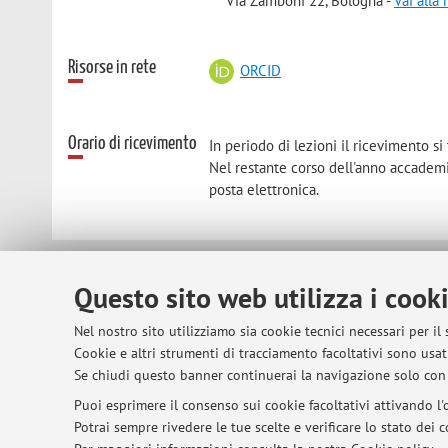
Via Zamboni 22, Bologna -
Vai alla
Risorse in rete
ORCID
Orario di ricevimento
In periodo di lezioni il ricevimento si 
Nel restante corso dell'anno accademi
posta elettronica.
© 2026 - ALMA MATER STUDIORUM - Univer
Questo sito web utilizza i cook
Nel nostro sito utilizziamo sia cookie tecnici necessari per il
Cookie e altri strumenti di tracciamento facoltativi sono usati
Se chiudi questo banner continuerai la navigazione solo con 
Puoi esprimere il consenso sui cookie facoltativi attivando l'o
Potrai sempre rivedere le tue scelte e verificare lo stato dei