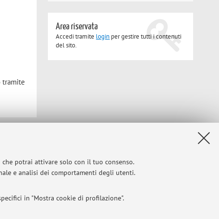
Area riservata
Accedi tramite
login
per gestire tutti i contenuti
del sito.
o tramite
Privacy
|
Note legali
|
Impostazioni Cookie
i che potrai attivare solo con il tuo consenso.
onale e analisi dei comportamenti degli utenti.
ecifici in "Mostra cookie di profilazione".