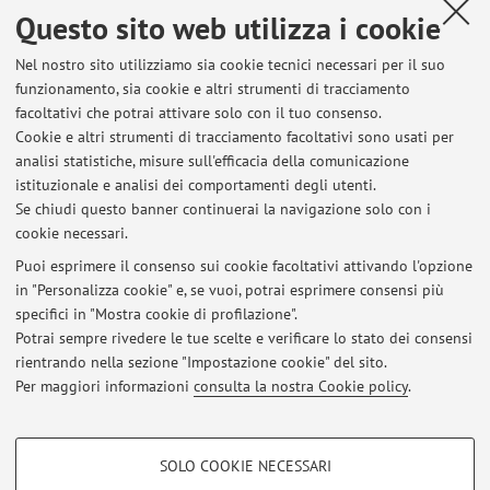
Questo sito web utilizza i cookie
Vai al sito
Nel nostro sito utilizziamo sia cookie tecnici necessari per il suo
funzionamento, sia cookie e altri strumenti di tracciamento
The folder contains all the presentation given during the
facoltativi che potrai attivare solo con il tuo consenso.
lessons of the course 79436 - YIELD AND PRODUCT
Cookie e altri strumenti di tracciamento facoltativi sono usati per
QUALITY MANAGEMENT - 6 cfu
analisi statistiche, misure sull'efficacia della comunicazione
istituzionale e analisi dei comportamenti degli utenti.
Se chiudi questo banner continuerai la navigazione solo con i
cookie necessari.
Puoi esprimere il consenso sui cookie facoltativi attivando l'opzione
in "Personalizza cookie" e, se vuoi, potrai esprimere consensi più
Ultimi avvisi
specifici in "Mostra cookie di profilazione".
Exam 4th of November
Potrai sempre rivedere le tue scelte e verificare lo stato dei consensi
Pubblicato il: 04 novembre 2019
rientrando nella sezione "Impostazione cookie" del sito.
Per maggiori informazioni
consulta la nostra Cookie policy
.
Tutti gli avvisi
COOKIE DI PROFILAZIONE - FACOLTATIVI
SOLO COOKIE NECESSARI
Area riservata
Si tratta di cookie utilizzati per analizzare le caratteristiche della navigazione