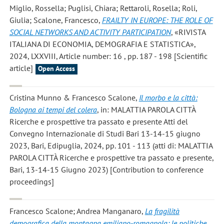
Miglio, Rossella; Puglisi, Chiara; Rettaroli, Rosella; Roli,
Giulia; Scalone, Francesco
,
FRAILTY IN EUROPE: THE ROLE OF
SOCIAL NETWORKS AND ACTIVITY PARTICIPATION
, «RIVISTA
ITALIANA DI ECONOMIA, DEMOGRAFIA E STATISTICA»,
2024, LXXVIII, Article number: 16 , pp. 187 - 198 [Scientific
article]
Open Access
Cristina Munno & Francesco Scalone
,
Il morbo e la città:
Bologna ai tempi del colera
, in: MALATTIA PAROLA CITTÀ
Ricerche e prospettive tra passato e presente Atti del
Convegno Internazionale di Studi Bari 13-14-15 giugno
2023, Bari, Edipuglia, 2024, pp. 101 - 113 (atti di: MALATTIA
PAROLA CITTÀ Ricerche e prospettive tra passato e presente,
Bari, 13-14-15 Giugno 2023) [Contribution to conference
proceedings]
Francesco Scalone; Andrea Manganaro
,
La fragilità
demografica della montagna emiliano-romagnola: le politiche