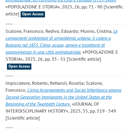
«POPOLAZIONE E STORIA», 2025, 26, pp. 71 - 90 [Scientific
article]
Open Access
Scalone, Francesco; Redivo, Edoardo; Munno, Cristina
,
Le
componenti ambientali di un’epidemia urbana: il colera a
Bologna nel 1855. Clima, acqua, genere e traiettorie di
sopravvivenza in una città preindustriale
, «POPOLAZIONE E
STORIA», 2025, 26, pp. 35 - 51 [Scientific article]
Open Access
Impicciatore, Roberto; Rettaroli, Rosella; Scalone,
Francesco
,
Living Arrangements and Social Inheritance among
Second-Generation Immigrants in the United States at the
Beginning of the Twentieth Century
, «JOURNAL OF
INTERDISCIPLINARY HISTORY», 2025, 55, pp. 519 - 549
[Scientific article]