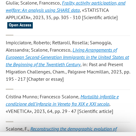
Giulia; Scalone, Francesco
,
Frailty, activity participation, and
welfare: An analysis using SHARE data
, «STATISTICA
APPLICATA», 2023, 35, pp. 305 - 310 [Scientific article]
Open Access
Impicciatore, Roberto; Rettaroli, Rosella; Samoggia,
Alessandra; Scalone, Francesco
,
Living Arrangements of
European Second-Generation Immigrants in the United States at
the Beginning of the Twentieth Century
, in: Past and Present
Migration Challenges, Cham., Palgrave Macmillan, 2023, pp.
195 - 217 [Chapter or essay]
Cristina Munno; Francesco Scalone
,
Mortalità infantile e
condizione dell’infanzia in Veneto fra XIX e XXI secolo
,
«VENETICA», 2023, 64, pp. 29 - 47 [Scientific article]
Scalone, F.
,
Reconstructing the demographic evolution of