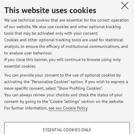
Piedmont from 1612 to 1900
, «RIVISTA DI STORIA
ECONOMICA», 2023, 39, pp. 233 - 260 [Scientific article]
This website uses cookies
Open Access
We use technical cookies that are essential for the correct operation
of our website. We also use cookies and other optional tracking
tools that may be activated only with your consent.
1
2
3
4
5
Cookies and other optional tracking tools are used for statistical
analysis, to ensure the efficacy of institutional communications, and
to analyse user behaviour.
Publications prior to 2004
If you close this banner, you will continue to browse using only
essential cookies.
You can provide your consent to the use of optional cookies by
activating the “Personalise Cookies” option. If you wish to express a
Latest news
more specific consent, select “Show Profiling Cookies”.
You can always review your choices and check the status of your
At the moment no news are available.
consent by going to the “Cookie Settings” section on the website.
For further information,
see our Cookie Policy
.
PROFILING COOKIES - OPTIONAL
ESSENTIAL COOKIES ONLY