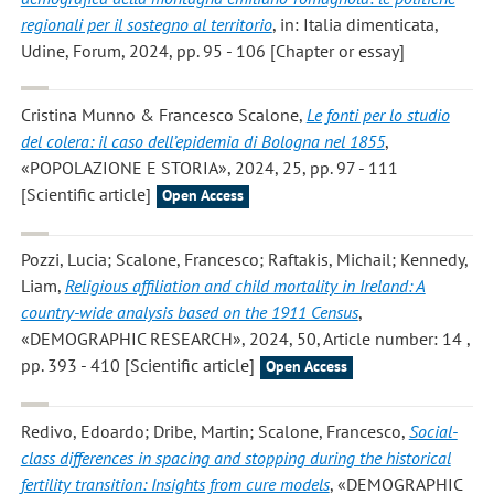
regionali per il sostegno al territorio
, in: Italia dimenticata,
Udine, Forum, 2024, pp. 95 - 106 [Chapter or essay]
Cristina Munno & Francesco Scalone
,
Le fonti per lo studio
del colera: il caso dell’epidemia di Bologna nel 1855
,
«POPOLAZIONE E STORIA», 2024, 25, pp. 97 - 111
[Scientific article]
Open Access
Pozzi, Lucia; Scalone, Francesco; Raftakis, Michail; Kennedy,
Liam
,
Religious affiliation and child mortality in Ireland: A
country-wide analysis based on the 1911 Census
,
«DEMOGRAPHIC RESEARCH», 2024, 50, Article number: 14 ,
pp. 393 - 410 [Scientific article]
Open Access
Redivo, Edoardo; Dribe, Martin; Scalone, Francesco
,
Social-
class differences in spacing and stopping during the historical
fertility transition: Insights from cure models
, «DEMOGRAPHIC