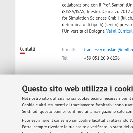
collaborazione con il Prof. Samorì (Un
(SISSA/ISAS, Trieste). Da marzo 2012 
for Simulation Sciences GmbH (Jülich
determinato di tipo b) (senior) presso
l'Università di Bologna.
Vai al Curricu
Contatti
E-mail:
francesco.musiani@unibo.
Tel:
+39 051 20 9 6236
Dipartimento di Farmacia e Biotec
Questo sito web utilizza i cook
Via Gobetti 87, Bologna -
Vai alla 
Nel nostro sito utilizziamo sia cookie tecnici necessari per il
Cookie e altri strumenti di tracciamento facoltativi sono usati
Risorse in rete
ORCID
Se chiudi questo banner continuerai la navigazione solo con 
Puoi esprimere il consenso sui cookie facoltativi attivando l'o
Potrai sempre rivedere le tue scelte e verificare lo stato dei
Orario di ricevimento
Mercoledì dalle 9 alle 18, su appunta