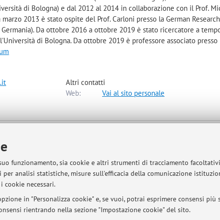
iversità di Bologna) e dal 2012 al 2014 in collaborazione con il Prof. Mi
a marzo 2013 è stato ospite del Prof. Carloni presso la German Researc
, Germania). Da ottobre 2016 a ottobre 2019 è stato ricercatore a temp
 l'Università di Bologna. Da ottobre 2019 è professore associato presso
lum
it
Altri contatti
Web:
Vai al sito personale
nologie
ie
mappa
 suo funzionamento, sia cookie e altri strumenti di tracciamento facoltativ
 per analisi statistiche, misure sull'efficacia della comunicazione istituzi
i cookie necessari.
pzione in "Personalizza cookie" e, se vuoi, potrai esprimere consensi più sp
 consensi rientrando nella sezione "Impostazione cookie" del sito.
mento.