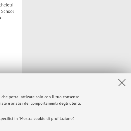
cheletti
h School
o
i che potrai attivare solo con il tuo consenso.
onale e analisi dei comportamenti degli utenti.
ecifici in "Mostra cookie di profilazione".