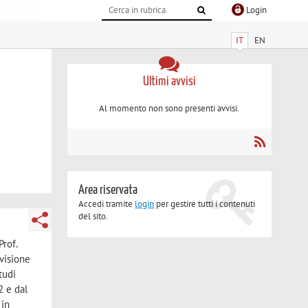
Login
IT
EN
Ultimi avvisi
Al momento non sono presenti avvisi.
Area riservata
Accedi tramite
login
per gestire tutti i contenuti
del sito.
Prof.
rvisione
tudi
2 e dal
 in