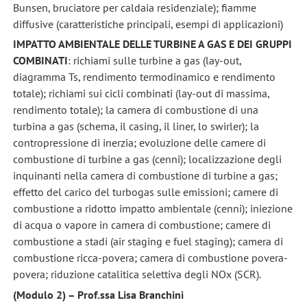
Bunsen, bruciatore per caldaia residenziale); fiamme
diffusive (caratteristiche principali, esempi di applicazioni)
IMPATTO AMBIENTALE DELLE TURBINE A GAS E DEI GRUPPI
COMBINATI
: richiami sulle turbine a gas (lay-out,
diagramma Ts, rendimento termodinamico e rendimento
totale); richiami sui cicli combinati (lay-out di massima,
rendimento totale); la camera di combustione di una
turbina a gas (schema, il casing, il liner, lo swirler); la
contropressione di inerzia; evoluzione delle camere di
combustione di turbine a gas (cenni); localizzazione degli
inquinanti nella camera di combustione di turbine a gas;
effetto del carico del turbogas sulle emissioni; camere di
combustione a ridotto impatto ambientale (cenni); iniezione
di acqua o vapore in camera di combustione; camere di
combustione a stadi (air staging e fuel staging); camera di
combustione ricca-povera; camera di combustione povera-
povera; riduzione catalitica selettiva degli NOx (SCR).
(Modulo 2) – Prof.ssa Lisa Branchini