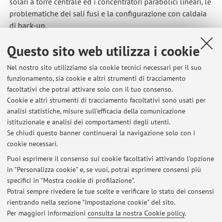
solari a torre centrale ed i concentratori parabolici lineari, le
problematiche dei sali fusi e la configurazione con caldaia
di back-up.
IL SOLARE TERMICO
: principio di funzionamento e
Questo sito web utilizza i cookie
componenti base di un sistema solare termico. IL ruolo
dell'accumulo. Pannelli solari termici piani e con tubi
Nel nostro sito utilizziamo sia cookie tecnici necessari per il suo
sottovuoto: applicazioni, vantaggi e differenze. Calcolo
funzionamento, sia cookie e altri strumenti di tracciamento
dell'energia primaria e delle emissioni di co2 per soddisfare
facoltativi che potrai attivare solo con il tuo consenso.
il fabbisogno termico annuale in tre diversi casi: solare
Cookie e altri strumenti di tracciamento facoltativi sono usati per
termico più caldaia di integrazione, sola caldaia a metano e
analisi statistiche, misure sull'efficacia della comunicazione
istituzionale e analisi dei comportamenti degli utenti.
scaldabagno elettrico.
Se chiudi questo banner continuerai la navigazione solo con i
cookie necessari.
Puoi esprimere il consenso sui cookie facoltativi attivando l'opzione
in "Personalizza cookie" e, se vuoi, potrai esprimere consensi più
Ultimi avvisi
specifici in "Mostra cookie di profilazione".
Potrai sempre rivedere le tue scelte e verificare lo stato dei consensi
Al momento non sono presenti avvisi.
rientrando nella sezione "Impostazione cookie" del sito.
Per maggiori informazioni
consulta la nostra Cookie policy
.