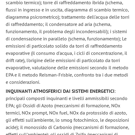
scambio termico); torre di raffreddamento ibrida (schema,
flussi in ingresso e in uscita, diagramma di scambio termico,
diagramma psicrometrico); trattamento dell'acqua delle torri
di raffreddamento; il condensatore ad aria (schema,
funzionamento, il problema degli incondensabili); i sistemi
di condensazione in parallelo (schema, funzionamento); Le
emissioni di particolato solido da torri di raffreddamento
evaporative (il consumo d'acqua, i cicli di concentrazione, il
drift rate), l'origine delle emissioni di particolato da torri
evaporative, valutazione delle emissioni secondo il metodo
EPA e il metodo Reisman-Frisbie, confronto tra i due metodi
e considerazioni.
INQUINANTI ATMOSFERICI DAI SISTEMI ENERGETICI
:
principali composti inquinanti e livelli ammissibili secondo
EPA; gli Ossidi di Azoto (meccanismi di formazione, NOx
termici, NOx prompt, NOx fuel, NOx da protossido di azoto,
gli effetti sull'ambiente, lo smog fotochimico, le deposizioni
acide); il monossido di Carbonio (meccanismi di formazione,
effetti sull'ambiente); gli ossidi di Zolfo (meccanismi di