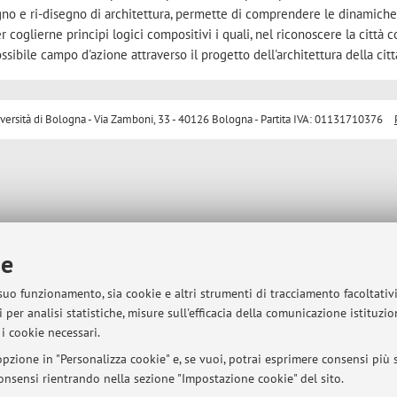
segno e ri-disegno di architettura, permette di comprendere le dinamich
 coglierne principi logici compositivi i quali, nel riconoscere la città 
sibile campo d'azione attraverso il progetto dell'architettura della citt
sità di Bologna - Via Zamboni, 33 - 40126 Bologna - Partita IVA: 01131710376
ie
 suo funzionamento, sia cookie e altri strumenti di tracciamento facoltativ
 per analisi statistiche, misure sull'efficacia della comunicazione istituzi
i cookie necessari.
pzione in "Personalizza cookie" e, se vuoi, potrai esprimere consensi più sp
 consensi rientrando nella sezione "Impostazione cookie" del sito.