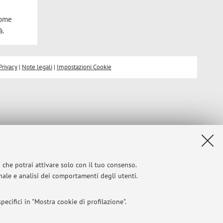
e
come
à.
Privacy
|
Note legali
|
Impostazioni Cookie
i che potrai attivare solo con il tuo consenso.
onale e analisi dei comportamenti degli utenti.
ecifici in "Mostra cookie di profilazione".