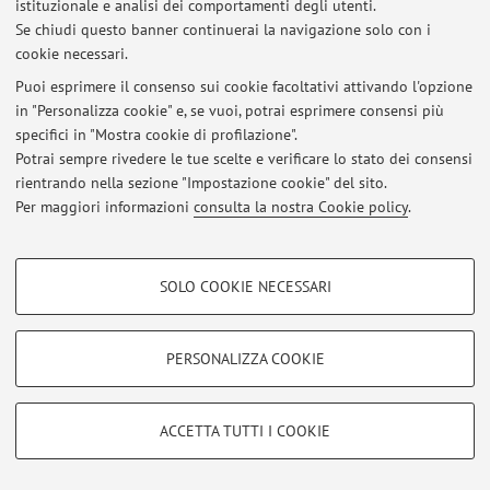
istituzionale e analisi dei comportamenti degli utenti.
Se chiudi questo banner continuerai la navigazione solo con i
cookie necessari.
Puoi esprimere il consenso sui cookie facoltativi attivando l'opzione
Ultimi avvisi
in "Personalizza cookie" e, se vuoi, potrai esprimere consensi più
specifici in "Mostra cookie di profilazione".
Al momento non sono presenti avvisi.
Potrai sempre rivedere le tue scelte e verificare lo stato dei consensi
rientrando nella sezione "Impostazione cookie" del sito.
Per maggiori informazioni
consulta la nostra Cookie policy
.
COOKIE DI PROFILAZIONE - FACOLTATIVI
Area riservata
SOLO COOKIE NECESSARI
Accedi tramite
login
per gestire tutti i contenuti del sito.
Si tratta di cookie utilizzati per analizzare le caratteristiche della navigazione
degli utenti, creare profili in base al loro comportamento sul sito, per analisi
di marketing.
PERSONALIZZA COOKIE
Mostra cookie di profilazione
© 2026 - ALMA MATER STUDIORUM - Università di Bologna - Via
Zamboni, 33 - 40126 Bologna - Partita IVA: 01131710376
Google/Youtube Video
COOKIE TECNICI - NECESSARI
Privacy
|
Note legali
|
Impostazioni Cookie
ACCETTA TUTTI I COOKIE
Facebook
Si tratta di cookie tecnici utilizzati, a titolo esemplificativo, per il corretto
Vimeo
funzionamento del sito, salvare le preferenze di navigazione, per il