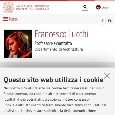
Login
Menu
IT
EN
Francesco Lucchi
Professore a contratto
Dipartimento di Architettura
Contatti
Questo sito web utilizza i cookie
E-mail:
francesco.lucchi11@unibo.it
Nel nostro sito utilizziamo sia cookie tecnici necessari per il suo
funzionamento, sia cookie e altri strumenti di tracciamento
facoltativi che potrai attivare solo con il tuo consenso.
Cookie e altri strumenti di tracciamento facoltativi sono usati per
Dipartimento di Architettura
analisi statistiche, misure sull'efficacia della comunicazione
Viale del Risorgimento 2, Bologna -
Vai alla mappa