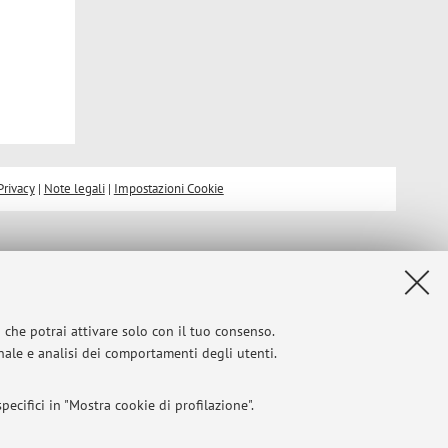
Privacy
|
Note legali
|
Impostazioni Cookie
i che potrai attivare solo con il tuo consenso.
onale e analisi dei comportamenti degli utenti.
ecifici in "Mostra cookie di profilazione".