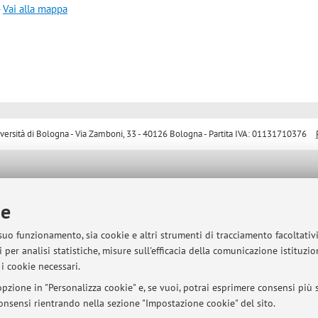
-
Vai alla mappa
sità di Bologna - Via Zamboni, 33 - 40126 Bologna - Partita IVA: 01131710376
ie
 suo funzionamento, sia cookie e altri strumenti di tracciamento facoltativ
 per analisi statistiche, misure sull'efficacia della comunicazione istituzi
i cookie necessari.
pzione in "Personalizza cookie" e, se vuoi, potrai esprimere consensi più sp
 consensi rientrando nella sezione "Impostazione cookie" del sito.