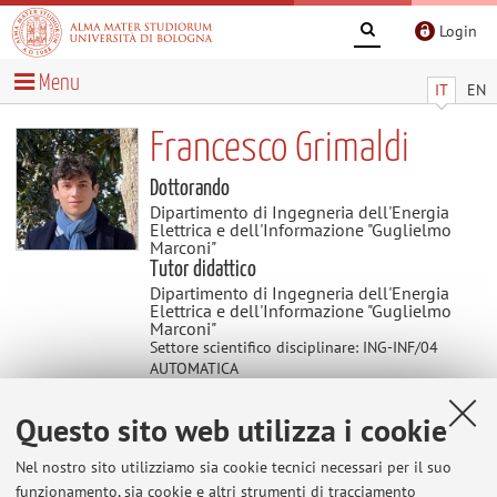
Login
Menu
IT
EN
Francesco Grimaldi
Dottorando
Dipartimento di Ingegneria dell'Energia
Elettrica e dell'Informazione "Guglielmo
Marconi"
Tutor didattico
Dipartimento di Ingegneria dell'Energia
Elettrica e dell'Informazione "Guglielmo
Marconi"
Settore scientifico disciplinare: ING-INF/04
AUTOMATICA
Questo sito web utilizza i cookie
Didattica
Nel nostro sito utilizziamo sia cookie tecnici necessari per il suo
funzionamento, sia cookie e altri strumenti di tracciamento