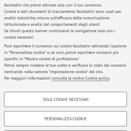
Attività
facoltativi che potrai attivare solo con il tuo consenso.
Cookie e altri strumenti di tracciamento facoltativi sono usati per
Anno Accademico
analisi statistiche, misure sull'efficacia della comunicazione
istituzionale e analisi dei comportamenti degli utenti.
Se chiudi questo banner continuerai la navigazione solo con i
Non sono presenti attività didattiche per l'A.A.
2026-2027
.
cookie necessari.
Puoi esprimere il consenso sui cookie facoltativi attivando l'opzione
in "Personalizza cookie" e, se vuoi, potrai esprimere consensi più
Ultimi avvisi
specifici in "Mostra cookie di profilazione".
Potrai sempre rivedere le tue scelte e verificare lo stato dei consensi
Al momento non sono presenti avvisi.
rientrando nella sezione "Impostazione cookie" del sito.
Per maggiori informazioni
consulta la nostra Cookie policy
.
COOKIE DI PROFILAZIONE - FACOLTATIVI
SOLO COOKIE NECESSARI
Si tratta di cookie utilizzati per analizzare le caratteristiche della navigazione
Area riservata
degli utenti, creare profili in base al loro comportamento sul sito, per analisi
Accedi tramite
login
per gestire tutti i contenuti del sito.
di marketing.
PERSONALIZZA COOKIE
Mostra cookie di profilazione