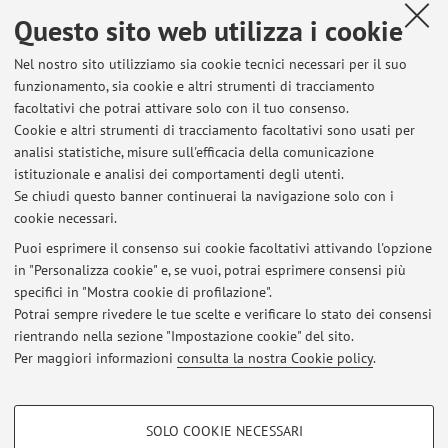
http://campus.unibo.it/285955/
Questo sito web utilizza i cookie
Nel nostro sito utilizziamo sia cookie tecnici necessari per il suo
funzionamento, sia cookie e altri strumenti di tracciamento
facoltativi che potrai attivare solo con il tuo consenso.
Ultimi avvisi
Cookie e altri strumenti di tracciamento facoltativi sono usati per
analisi statistiche, misure sull'efficacia della comunicazione
Laboratorio di formazione professionale per l'educatore sociale e
culturale
istituzionale e analisi dei comportamenti degli utenti.
Se chiudi questo banner continuerai la navigazione solo con i
Pubblicato il: 14 marzo 2020
cookie necessari.
Laboratorio 14.3.20 e recuperi
Puoi esprimere il consenso sui cookie facoltativi attivando l'opzione
Pubblicato il: 06 marzo 2020
in "Personalizza cookie" e, se vuoi, potrai esprimere consensi più
specifici in "Mostra cookie di profilazione".
Laboratorio 7.3.20
Potrai sempre rivedere le tue scelte e verificare lo stato dei consensi
Pubblicato il: 03 marzo 2020
rientrando nella sezione "Impostazione cookie" del sito.
Per maggiori informazioni
consulta la nostra Cookie policy
.
Tutti gli avvisi
COOKIE DI PROFILAZIONE - FACOLTATIVI
SOLO COOKIE NECESSARI
Si tratta di cookie utilizzati per analizzare le caratteristiche della navigazione