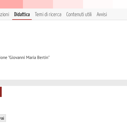
azioni
Didattica
Temi di ricerca
Contenuti utili
Avvisi
ione "Giovanni Maria Bertin"