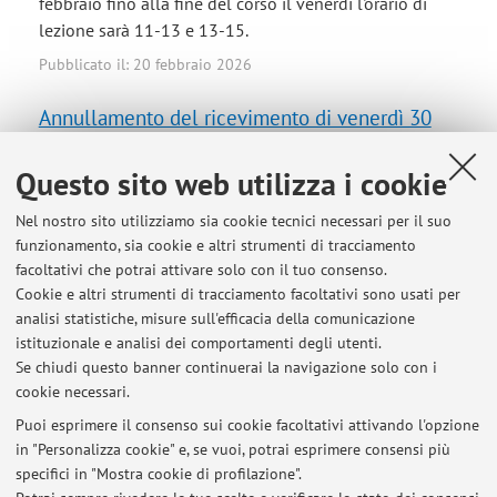
febbraio fino alla fine del corso il venerdì l'orario di
lezione sarà 11-13 e 13-15.
Pubblicato il: 20 febbraio 2026
Annullamento del ricevimento di venerdì 30
gennaio 2026
Questo sito web utilizza i cookie
A causa di impegni concomitanti, il ricevimento di venerdì
30 gennaio 2026 è annullato. In caso di necessità è
Nel nostro sito utilizziamo sia cookie tecnici necessari per il suo
possibile scrivere una mail al mio indirizzo email.
funzionamento, sia cookie e altri strumenti di tracciamento
Pubblicato il: 28 gennaio 2026
facoltativi che potrai attivare solo con il tuo consenso.
Cookie e altri strumenti di tracciamento facoltativi sono usati per
Annullamento del ricevimento di venerdì 19
analisi statistiche, misure sull'efficacia della comunicazione
dicembre
istituzionale e analisi dei comportamenti degli utenti.
Se chiudi questo banner continuerai la navigazione solo con i
A causa della partecipazione a un convegno a Pisa, non
cookie necessari.
potrò svolgere il ricevimento di venerdì 19 dicembre. In
Puoi esprimere il consenso sui cookie facoltativi attivando l'opzione
caso di urgenze è possibile contattarmi via mail. Il
in "Personalizza cookie" e, se vuoi, potrai esprimere consensi più
prossimo ricevimento sarà quello di venerdì 9 gennaio.
specifici in "Mostra cookie di profilazione".
Pubblicato il: 16 dicembre 2025