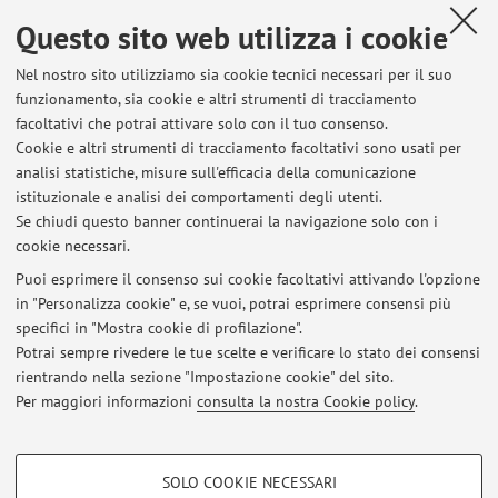
S.A.; Weiss M.L.; Wolbank S.; Wood K.J.; Borlongan C.V.
,
Questo sito web utilizza i cookie
Meeting report of the first conference of the International
Placenta Stem Cell Society (IPLASS).
, «PLACENTA», 2011, 32,
Nel nostro sito utilizziamo sia cookie tecnici necessari per il suo
funzionamento, sia cookie e altri strumenti di tracciamento
pp. 285 - 290 [articolo]
facoltativi che potrai attivare solo con il tuo consenso.
Cookie e altri strumenti di tracciamento facoltativi sono usati per
analisi statistiche, misure sull'efficacia della comunicazione
3
4
5
6
7
istituzionale e analisi dei comportamenti degli utenti.
Se chiudi questo banner continuerai la navigazione solo con i
cookie necessari.
Puoi esprimere il consenso sui cookie facoltativi attivando l'opzione
in "Personalizza cookie" e, se vuoi, potrai esprimere consensi più
Ultimi avvisi
specifici in "Mostra cookie di profilazione".
Potrai sempre rivedere le tue scelte e verificare lo stato dei consensi
Al momento non sono presenti avvisi.
rientrando nella sezione "Impostazione cookie" del sito.
Per maggiori informazioni
consulta la nostra Cookie policy
.
COOKIE DI PROFILAZIONE - FACOLTATIVI
SOLO COOKIE NECESSARI