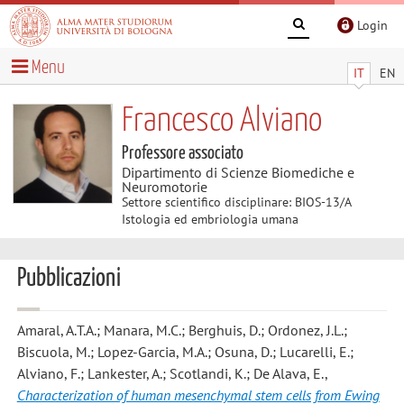
Login
Menu
IT
EN
Francesco Alviano
Professore associato
Dipartimento di Scienze Biomediche e
Neuromotorie
Settore scientifico disciplinare: BIOS-13/A
Istologia ed embriologia umana
Pubblicazioni
Amaral, A.T.A.; Manara, M.C.; Berghuis, D.; Ordonez, J.L.;
Biscuola, M.; Lopez-Garcia, M.A.; Osuna, D.; Lucarelli, E.;
Alviano, F.; Lankester, A.; Scotlandi, K.; De Alava, E.
,
Characterization of human mesenchymal stem cells from Ewing