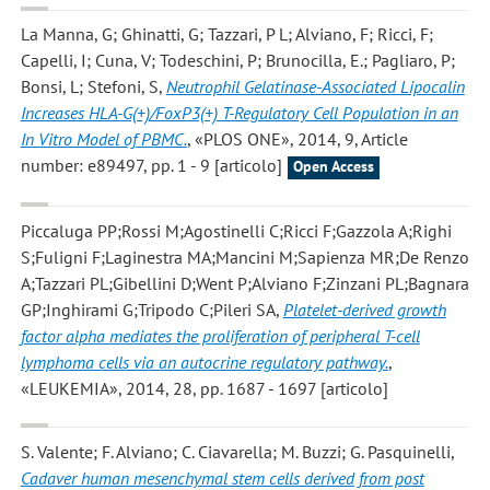
La Manna, G; Ghinatti, G; Tazzari, P L; Alviano, F; Ricci, F;
Capelli, I; Cuna, V; Todeschini, P; Brunocilla, E.; Pagliaro, P;
Bonsi, L; Stefoni, S
,
Neutrophil Gelatinase-Associated Lipocalin
Increases HLA-G(+)/FoxP3(+) T-Regulatory Cell Population in an
In Vitro Model of PBMC.
, «PLOS ONE», 2014, 9, Article
number: e89497, pp. 1 - 9 [articolo]
Open Access
Piccaluga PP;Rossi M;Agostinelli C;Ricci F;Gazzola A;Righi
S;Fuligni F;Laginestra MA;Mancini M;Sapienza MR;De Renzo
A;Tazzari PL;Gibellini D;Went P;Alviano F;Zinzani PL;Bagnara
GP;Inghirami G;Tripodo C;Pileri SA
,
Platelet-derived growth
factor alpha mediates the proliferation of peripheral T-cell
lymphoma cells via an autocrine regulatory pathway.
,
«LEUKEMIA», 2014, 28, pp. 1687 - 1697 [articolo]
S. Valente; F. Alviano; C. Ciavarella; M. Buzzi; G. Pasquinelli
,
Cadaver human mesenchymal stem cells derived from post