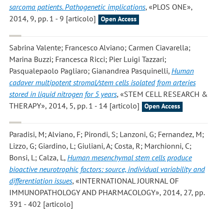
sarcoma patients. Pathogenetic implications
, «PLOS ONE»,
2014, 9, pp. 1 - 9 [articolo]
Open Access
Sabrina Valente; Francesco Alviano; Carmen Ciavarella;
Marina Buzzi; Francesca Ricci; Pier Luigi Tazzari;
Pasqualepaolo Pagliaro; Gianandrea Pasquinelli
,
Human
cadaver multipotent stromal/stem cells isolated from arteries
stored in liquid nitrogen for 5 years
, «STEM CELL RESEARCH &
THERAPY», 2014, 5, pp. 1 - 14 [articolo]
Open Access
Paradisi, M; Alviano, F; Pirondi, S; Lanzoni, G; Fernandez, M;
Lizzo, G; Giardino, L; Giuliani, A; Costa, R; Marchionni, C;
Bonsi, L; Calza, L
,
Human mesenchymal stem cells produce
bioactive neurotrophic factors: source, individual variability and
differentiation issues
, «INTERNATIONAL JOURNAL OF
IMMUNOPATHOLOGY AND PHARMACOLOGY», 2014, 27, pp.
391 - 402 [articolo]