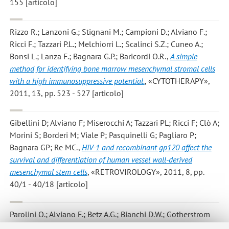
155 [articolo]
Rizzo R.; Lanzoni G.; Stignani M.; Campioni D.; Alviano F.;
Ricci F.; Tazzari P.L.; Melchiorri L.; Scalinci S.Z.; Cuneo A.;
Bonsi L.; Lanza F.; Bagnara G.P.; Baricordi O.R.
,
A simple
method for identifying bone marrow mesenchymal stromal cells
with a high immunosuppressive potential.
, «CYTOTHERAPY»,
2011, 13, pp. 523 - 527 [articolo]
Gibellini D; Alviano F; Miserocchi A; Tazzari PL; Ricci F; Clò A;
Morini S; Borderi M; Viale P; Pasquinelli G; Pagliaro P;
Bagnara GP; Re MC.
,
HIV-1 and recombinant gp120 affect the
survival and differentiation of human vessel wall-derived
mesenchymal stem cells
, «RETROVIROLOGY», 2011, 8, pp.
40/1 - 40/18 [articolo]
Parolini O.; Alviano F.; Betz A.G.; Bianchi D.W.; Gotherstrom
C.; Manuelpillai U.; Mellor A.L.; Ofir R.; Ponsaerts P.; Scherjon