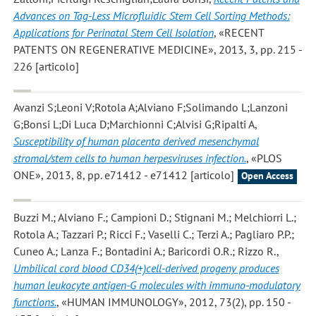
Advances on Tag-Less Microfluidic Stem Cell Sorting Methods:
Applications for Perinatal Stem Cell Isolation
, «RECENT
PATENTS ON REGENERATIVE MEDICINE», 2013, 3, pp. 215 -
226 [articolo]
Avanzi S;Leoni V;Rotola A;Alviano F;Solimando L;Lanzoni
G;Bonsi L;Di Luca D;Marchionni C;Alvisi G;Ripalti A
,
Susceptibility of human placenta derived mesenchymal
stromal/stem cells to human herpesviruses infection.
, «PLOS
ONE», 2013, 8, pp. e71412 - e71412 [articolo]
Open Access
Buzzi M.; Alviano F.; Campioni D.; Stignani M.; Melchiorri L.;
Rotola A.; Tazzari P.; Ricci F.; Vaselli C.; Terzi A.; Pagliaro P.P.;
Cuneo A.; Lanza F.; Bontadini A.; Baricordi O.R.; Rizzo R.
,
Umbilical cord blood CD34(+)cell-derived progeny produces
human leukocyte antigen-G molecules with immuno-modulatory
functions.
, «HUMAN IMMUNOLOGY», 2012, 73(2), pp. 150 -