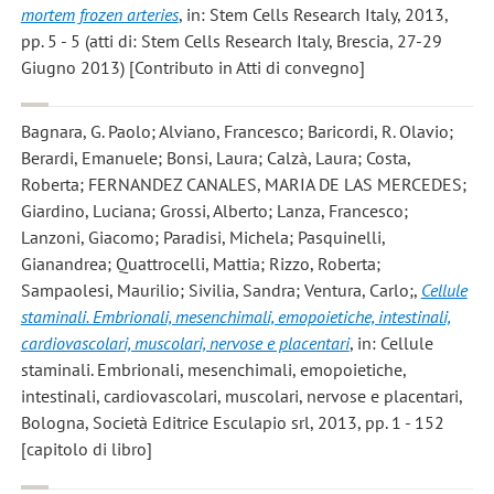
mortem frozen arteries
, in: Stem Cells Research Italy, 2013,
pp. 5 - 5 (atti di: Stem Cells Research Italy, Brescia, 27-29
Giugno 2013) [Contributo in Atti di convegno]
Bagnara, G. Paolo; Alviano, Francesco; Baricordi, R. Olavio;
Berardi, Emanuele; Bonsi, Laura; Calzà, Laura; Costa,
Roberta; FERNANDEZ CANALES, MARIA DE LAS MERCEDES;
Giardino, Luciana; Grossi, Alberto; Lanza, Francesco;
Lanzoni, Giacomo; Paradisi, Michela; Pasquinelli,
Gianandrea; Quattrocelli, Mattia; Rizzo, Roberta;
Sampaolesi, Maurilio; Sivilia, Sandra; Ventura, Carlo;
,
Cellule
staminali. Embrionali, mesenchimali, emopoietiche, intestinali,
cardiovascolari, muscolari, nervose e placentari
, in: Cellule
staminali. Embrionali, mesenchimali, emopoietiche,
intestinali, cardiovascolari, muscolari, nervose e placentari,
Bologna, Società Editrice Esculapio srl, 2013, pp. 1 - 152
[capitolo di libro]