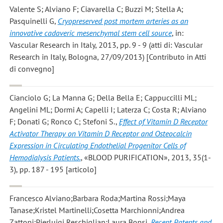
Valente S; Alviano F; Ciavarella C; Buzzi M; Stella A;
Pasquinelli G
,
Cryopreserved post mortem arteries as an
innovative cadaveric mesenchymal stem cell source
, in:
Vascular Research in Italy, 2013, pp. 9 - 9 (atti di: Vascular
Research in Italy, Bologna, 27/09/2013) [Contributo in Atti
di convegno]
Cianciolo G; La Manna G; Della Bella E; Cappuccilli ML;
Angelini ML; Dormi A; Capelli I; Laterza C; Costa R; Alviano
F; Donati G; Ronco C; Stefoni S.
,
Effect of Vitamin D Receptor
Activator Therapy on Vitamin D Receptor and Osteocalcin
Expression in Circulating Endothelial Progenitor Cells of
Hemodialysis Patients.
, «BLOOD PURIFICATION», 2013, 35(1-
3), pp. 187 - 195 [articolo]
Francesco Alviano;Barbara Roda;Martina Rossi;Maya
Tanase;Kristel Martinelli;Cosetta Marchionni;Andrea
Zattoni;Pierluigi Reschiglian;Laura Bonsi
,
Recent Patents and