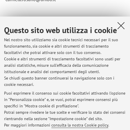
Questo sito web utilizza i cookie
Pubblicato il: 01 settembre 2024
Nel nostro sito utilizziamo sia cookie tecnici necessari per il suo
funzionamento, sia cookie e altri strumenti di tracciamento
facoltativi che potrai attivare solo con il tuo consenso.
Cookie e altri strumenti di tracciamento facoltativi sono usati per
Ultimi avvisi
analisi statistiche, misure sull'efficacia della comunicazione
Lunedì 22 settembre - adesione sciopero a sostegno di Gaza
istituzionale e analisi dei comportamenti degli utenti.
Se chiudi questo banner continuerai la navigazione solo con i
Pubblicato il: 20 settembre 2025
cookie necessari.
Storia delle Religioni fino all'a.a. 24/25
Puoi esprimere il consenso sui cookie facoltativi attivando l'opzione
Pubblicato il: 18 settembre 2025
in "Personalizza cookie" e, se vuoi, potrai esprimere consensi più
specifici in "Mostra cookie di profilazione".
TIROCINIO verbalizzazione
Potrai sempre rivedere le tue scelte e verificare lo stato dei consensi
Pubblicato il: 18 luglio 2025
rientrando nella sezione "Impostazione cookie" del sito.
Per maggiori informazioni
consulta la nostra Cookie policy
.