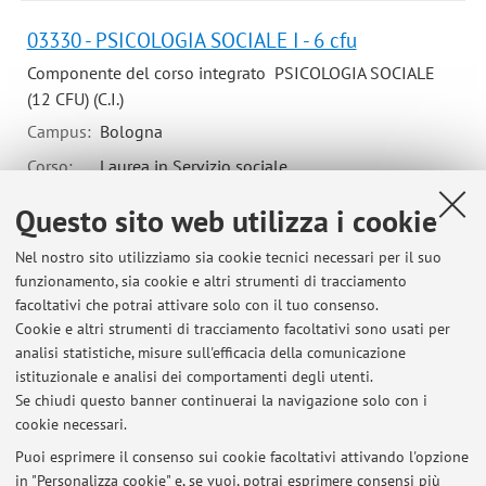
03330 - PSICOLOGIA SOCIALE I - 6 cfu
Componente del corso integrato PSICOLOGIA SOCIALE
(12 CFU) (C.I.)
Campus:
Bologna
Corso:
Laurea in Servizio sociale
Questo sito web utilizza i cookie
03331 - PSICOLOGIA SOCIALE II - 6 cfu
Nel nostro sito utilizziamo sia cookie tecnici necessari per il suo
funzionamento, sia cookie e altri strumenti di tracciamento
Componente del corso integrato PSICOLOGIA SOCIALE
facoltativi che potrai attivare solo con il tuo consenso.
(12 CFU) (C.I.)
Cookie e altri strumenti di tracciamento facoltativi sono usati per
Campus:
Bologna
analisi statistiche, misure sull'efficacia della comunicazione
istituzionale e analisi dei comportamenti degli utenti.
Corso:
Laurea in Servizio sociale
Se chiudi questo banner continuerai la navigazione solo con i
cookie necessari.
Puoi esprimere il consenso sui cookie facoltativi attivando l'opzione
in "Personalizza cookie" e, se vuoi, potrai esprimere consensi più