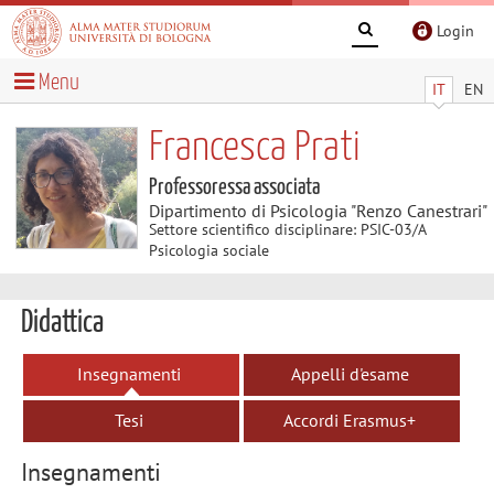
Login
Menu
IT
EN
Francesca Prati
Professoressa associata
Dipartimento di Psicologia "Renzo Canestrari"
Settore scientifico disciplinare: PSIC-03/A
Psicologia sociale
Didattica
Insegnamenti
Appelli d'esame
Tesi
Accordi Erasmus+
Insegnamenti