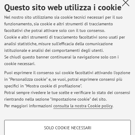
Questo sito web utilizza i cookie
Nel nostro sito utilizziamo sia cookie tecnici necessari per il suo
funzionamento, sia cookie e altri strumenti di tracciamento
facoltativi che potrai attivare solo con il tuo consenso.
Ultimi avvisi
Cookie e altri strumenti di tracciamento facoltativi sono usati per
analisi statistiche, misure sull'efficacia della comunicazione
Appelli d'esame
istituzionale e analisi dei comportamenti degli utenti.
Pubblicato il: 08 maggio 2025
Se chiudi questo banner continuerai la navigazione solo con i
cookie necessari.
Appelli d'esame
Pubblicato il: 14 ottobre 2024
Puoi esprimere il consenso sui cookie facoltativi attivando l'opzione
in "Personalizza cookie" e, se vuoi, potrai esprimere consensi più
specifici in "Mostra cookie di profilazione".
Sospensione della lezione di Diritto pubblico dell'economia del
18.09.2024
Potrai sempre rivedere le tue scelte e verificare lo stato dei consensi
Pubblicato il: 17 settembre 2024
rientrando nella sezione "Impostazione cookie" del sito.
Per maggiori informazioni
consulta la nostra Cookie policy
.
Tutti gli avvisi
COOKIE DI PROFILAZIONE - FACOLTATIVI
SOLO COOKIE NECESSARI
Si tratta di cookie utilizzati per analizzare le caratteristiche della navigazione
Area riservata