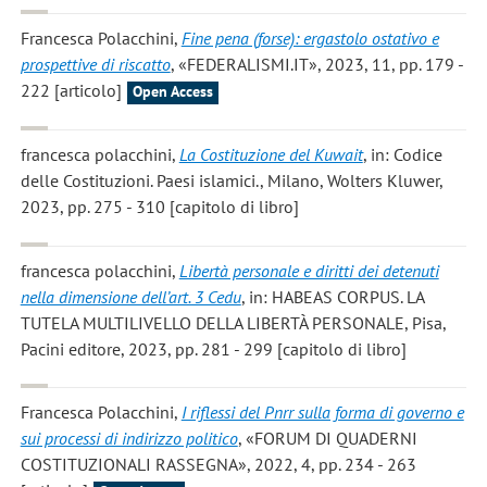
Francesca Polacchini
,
Fine pena (forse): ergastolo ostativo e
prospettive di riscatto
, «FEDERALISMI.IT», 2023, 11, pp. 179 -
222 [articolo]
Open Access
francesca polacchini
,
La Costituzione del Kuwait
, in: Codice
delle Costituzioni. Paesi islamici., Milano, Wolters Kluwer,
2023, pp. 275 - 310 [capitolo di libro]
francesca polacchini
,
Libertà personale e diritti dei detenuti
nella dimensione dell’art. 3 Cedu
, in: HABEAS CORPUS. LA
TUTELA MULTILIVELLO DELLA LIBERTÀ PERSONALE, Pisa,
Pacini editore, 2023, pp. 281 - 299 [capitolo di libro]
Francesca Polacchini
,
I riflessi del Pnrr sulla forma di governo e
sui processi di indirizzo politico
, «FORUM DI QUADERNI
COSTITUZIONALI RASSEGNA», 2022, 4, pp. 234 - 263