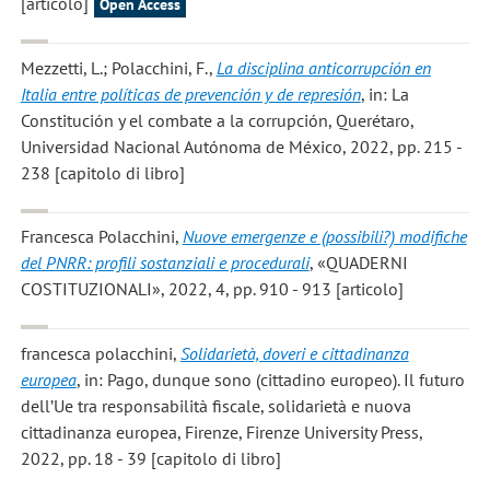
[articolo]
Open Access
Mezzetti, L.; Polacchini, F.
,
La disciplina anticorrupción en
Italia entre políticas de prevención y de represión
, in: La
Constitución y el combate a la corrupción, Querétaro,
Universidad Nacional Autónoma de México, 2022, pp. 215 -
238 [capitolo di libro]
Francesca Polacchini
,
Nuove emergenze e (possibili?) modifiche
del PNRR: profili sostanziali e procedurali
, «QUADERNI
COSTITUZIONALI», 2022, 4, pp. 910 - 913 [articolo]
francesca polacchini
,
Solidarietà, doveri e cittadinanza
europea
, in: Pago, dunque sono (cittadino europeo). Il futuro
dell’Ue tra responsabilità fiscale, solidarietà e nuova
cittadinanza europea, Firenze, Firenze University Press,
2022, pp. 18 - 39 [capitolo di libro]