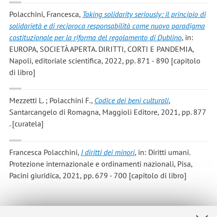
Polacchini, Francesca
,
Taking solidarity seriously: il principio di
solidarietà e di reciproca responsabilità come nuovo paradigma
costituzionale per la riforma del regolamento di Dublino
, in:
EUROPA, SOCIETÀ APERTA. DIRITTI, CORTI E PANDEMIA,
Napoli, editoriale scientifica, 2022, pp. 871 - 890 [capitolo
di libro]
Mezzetti L. ; Polacchini F.
,
Codice dei beni culturali
,
Santarcangelo di Romagna, Maggioli Editore, 2021, pp. 877
. [curatela]
Francesca Polacchini
,
I diritti dei minori
, in: Diritti umani.
Protezione internazionale e ordinamenti nazionali, Pisa,
Pacini giuridica, 2021, pp. 679 - 700 [capitolo di libro]
1
2
3
4
5