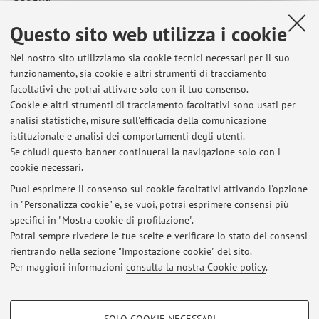
Questo sito web utilizza i cookie
Nel nostro sito utilizziamo sia cookie tecnici necessari per il suo
funzionamento, sia cookie e altri strumenti di tracciamento
Ultimi avvisi
facoltativi che potrai attivare solo con il tuo consenso.
Cookie e altri strumenti di tracciamento facoltativi sono usati per
Differimento dei termini prima sessione esame di stato 2020
analisi statistiche, misure sull'efficacia della comunicazione
abilitazione assistente sociale albo A e albo B
istituzionale e analisi dei comportamenti degli utenti.
Pubblicato il: 02 maggio 2020
Se chiudi questo banner continuerai la navigazione solo con i
cookie necessari.
Laboratorio di metodi e tecniche avanzate del servizio sociale
Pubblicato il: 23 aprile 2020
Puoi esprimere il consenso sui cookie facoltativi attivando l'opzione
in "Personalizza cookie" e, se vuoi, potrai esprimere consensi più
specifici in "Mostra cookie di profilazione".
Laboratorio sul ruolo dell'Assistente sociale nelle cure palliative:
competenze e prassi operative
Potrai sempre rivedere le tue scelte e verificare lo stato dei consensi
Pubblicato il: 15 aprile 2020
rientrando nella sezione "Impostazione cookie" del sito.
Per maggiori informazioni
consulta la nostra Cookie policy
.
Tutti gli avvisi
COOKIE DI PROFILAZIONE - FACOLTATIVI