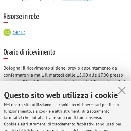
Risorse in rete
ORCID
Orario di ricevimento
Bologna: il ricevimento si tiene, previo appuntamento da
confermare via mail, il martedì dalle 15.00 alle 17.00 presso
lo studio 58 del Dipartimento di scienze dell'Educazione G.M.
Bertin, via Filippo Re 6, Bologna.
Questo sito web utilizza i cookie
Possono essere concordati altri giorni, orari e modalità (online
via Teams) accordandosi via mail.
Nel nostro sito utilizziamo sia cookie tecnici necessari per il suo
funzionamento, sia cookie e altri strumenti di tracciamento
Rimini: il ricevimento si tiene, previo appuntamento da
facoltativi che potrai attivare solo con il tuo consenso.
confermare via mail, il lunedì dalle 12.30 alle 14.30 presso i
Cookie e altri strumenti di tracciamento facoltativi sono usati per
locali di via Angherà 22, Rimini. Possono essere concordati
analisi statistiche, misure sull'efficacia della comunicazione