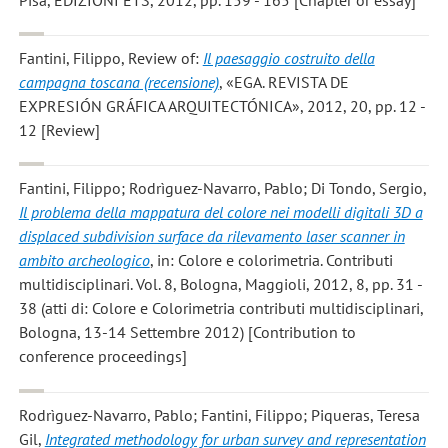
Fantini, Filippo
, Review of:
Il paesaggio costruito della
campagna toscana (recensione)
, «EGA. REVISTA DE
EXPRESIÓN GRÁFICA ARQUITECTÓNICA», 2012, 20, pp. 12 -
12 [Review]
Fantini, Filippo; Rodrìguez-Navarro, Pablo; Di Tondo, Sergio
,
Il problema della mappatura del colore nei modelli digitali 3D a
displaced subdivision surface da rilevamento laser scanner in
ambito archeologico
, in: Colore e colorimetria. Contributi
multidisciplinari. Vol. 8, Bologna, Maggioli, 2012, 8, pp. 31 -
38 (atti di: Colore e Colorimetria contributi multidisciplinari,
Bologna, 13-14 Settembre 2012) [Contribution to
conference proceedings]
Rodrìguez-Navarro, Pablo; Fantini, Filippo; Piqueras, Teresa
Gil
,
Integrated methodology for urban survey and representation