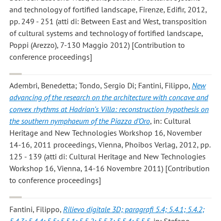
and technology of fortified landscape, Firenze, Edifir, 2012,
pp. 249 - 251 (atti di: Between East and West, transposition
of cultural systems and technology of fortified landscape,
Poppi (Arezzo), 7-130 Maggio 2012) [Contribution to
conference proceedings]
Adembri, Benedetta; Tondo, Sergio Di; Fantini, Filippo
,
New
advancing of the research on the architecture with concave and
convex rhythms at Hadrian’s Villa: reconstruction hypothesis on
the southern nymphaeum of the Piazza d’Oro
, in: Cultural
Heritage and New Technologies Workshop 16, November
14-16, 2011 proceedings, Vienna, Phoibos Verlag, 2012, pp.
125 - 139 (atti di: Cultural Heritage and New Technologies
Workshop 16, Vienna, 14-16 Novembre 2011) [Contribution
to conference proceedings]
Fantini, Filippo
,
Rilievo digitale 3D; paragrafi 5.4; 5.4.1; 5.4.2;
5.4.3; 5.4.4; 5.5; 5.5.1; 5.5.2; 5.5.3; 5.5.4; 5.5.5
, in: Stefano