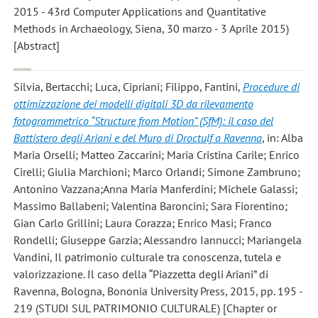
2015 - 43rd Computer Applications and Quantitative
Methods in Archaeology, Siena, 30 marzo - 3 Aprile 2015)
[Abstract]
Silvia, Bertacchi; Luca, Cipriani; Filippo, Fantini
,
Procedure di
ottimizzazione dei modelli digitali 3D da rilevamento
fotogrammetrico “Structure from Motion” (SfM): il caso del
Battistero degli Ariani e del Muro di Droctulf a Ravenna
, in: Alba
Maria Orselli; Matteo Zaccarini; Maria Cristina Carile; Enrico
Cirelli; Giulia Marchioni; Marco Orlandi; Simone Zambruno;
Antonino Vazzana;Anna Maria Manferdini; Michele Galassi;
Massimo Ballabeni; Valentina Baroncini; Sara Fiorentino;
Gian Carlo Grillini; Laura Corazza; Enrico Masi; Franco
Rondelli; Giuseppe Garzia; Alessandro Iannucci; Mariangela
Vandini, Il patrimonio culturale tra conoscenza, tutela e
valorizzazione. Il caso della “Piazzetta degli Ariani” di
Ravenna, Bologna, Bononia University Press, 2015, pp. 195 -
219 (STUDI SUL PATRIMONIO CULTURALE) [Chapter or