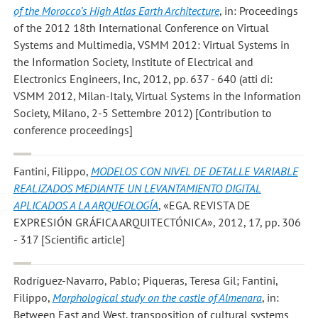
of the Morocco’s High Atlas Earth Architecture
, in: Proceedings
of the 2012 18th International Conference on Virtual
Systems and Multimedia, VSMM 2012: Virtual Systems in
the Information Society, Institute of Electrical and
Electronics Engineers, Inc, 2012, pp. 637 - 640 (atti di:
VSMM 2012, Milan-Italy, Virtual Systems in the Information
Society, Milano, 2-5 Settembre 2012) [Contribution to
conference proceedings]
Fantini, Filippo
,
MODELOS CON NIVEL DE DETALLE VARIABLE
REALIZADOS MEDIANTE UN LEVANTAMIENTO DIGITAL
APLICADOS A LA ARQUEOLOGÍA
, «EGA. REVISTA DE
EXPRESIÓN GRÁFICA ARQUITECTÓNICA», 2012, 17, pp. 306
- 317 [Scientific article]
Rodríguez-Navarro, Pablo; Piqueras, Teresa Gil; Fantini,
Filippo
,
Morphological study on the castle of Almenara
, in:
Between East and West, transposition of cultural systems