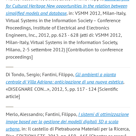
for Cultural Heritage New opportunities in the relation between
simplified models and database
, in: VSMM 2012, Milan-Italy,
Virtual Systems in the Information Society – Conference
Proceedings, Institute of Electrical and Electronics
Engineers, Inc., 2012, pp. 623 - 628 (atti di: VSMM 2012,
Milan-Italy, Virtual Systems in the Information Society,
Milano, 2-5 settembre 2012) [Contribution to conference
proceedings]
Di Tondo, Sergio; Fantini, Filippo
,
Gli ambienti a pianta
centrale di Villa Adriana: anticipazione di una nuova estetica
,
«DISEGNARE CON...», 2012, 5, pp. 117 - 124 [Scientific
article]
Merlo, Alessandro; Fantini, Filippo
,
I sistemi di ottimizzazione
image based per la gestione dei modelli digitali 3D a scala
urbana
, in: Il castello di Pietrabuona Materiali per la Ricerca,
Pisa, EDIZIONI ETS, 2012, pp. 159 - 165 [Chapter or essay]