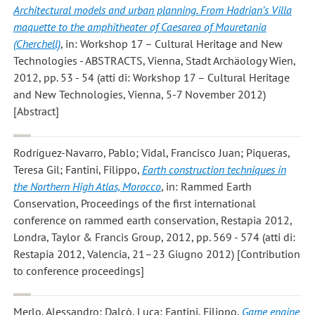
Architectural models and urban planning. From Hadrian’s Villa
maquette to the amphitheater of Caesarea of Mauretania
(Cherchell)
, in: Workshop 17 – Cultural Heritage and New
Technologies - ABSTRACTS, Vienna, Stadt Archäology Wien,
2012, pp. 53 - 54 (atti di: Workshop 17 – Cultural Heritage
and New Technologies, Vienna, 5-7 November 2012)
[Abstract]
Rodríguez-Navarro, Pablo; Vidal, Francisco Juan; Piqueras,
Teresa Gil; Fantini, Filippo
,
Earth construction techniques in
the Northern High Atlas, Morocco
, in: Rammed Earth
Conservation, Proceedings of the first international
conference on rammed earth conservation, Restapia 2012,
Londra, Taylor & Francis Group, 2012, pp. 569 - 574 (atti di:
Restapia 2012, Valencia, 21–23 Giugno 2012) [Contribution
to conference proceedings]
Merlo, Alessandro; Dalcò, Luca; Fantini, Filippo
,
Game engine