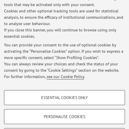
MODELLAZIONE T C.I.
tools that may be activated only with your consent.
Published on: March 31 2026
Cookies and other optional tracking tools are used for statistical
analysis, to ensure the efficacy of institutional communications, and
to analyse user behaviour.
Tesi e tirocini
If you close this banner, you will continue to browse using only
Published on: March 31 2026
essential cookies.
View all
You can provide your consent to the use of optional cookies by
activating the “Personalise Cookies” option. If you wish to express a
more specific consent, select “Show Profiling Cookies”.
You can always review your choices and check the status of your
Highlights
consent by going to the “Cookie Settings” section on the website.
Chiuro dal passato il futuro Metodi e strategie per la
For further information,
see our Cookie Policy
.
documentazione digitale di centri storici minori
PROFILING COOKIES - OPTIONAL
ESSENTIAL COOKIES ONLY
These cookies are used to analyse user browsing patterns, create user profiles
Restricted area
based on browsing behaviour, and for marketing analysis.
Login
to manage all website contents.
Show profiling cookies
PERSONALISE COOKIES
Google/Youtube Video