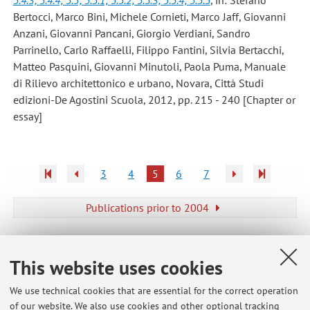
Bertocci, Marco Bini, Michele Cornieti, Marco Jaff, Giovanni
Anzani, Giovanni Pancani, Giorgio Verdiani, Sandro
Parrinello, Carlo Raffaelli, Filippo Fantini, Silvia Bertacchi,
Matteo Pasquini, Giovanni Minutoli, Paola Puma, Manuale
di Rilievo architettonico e urbano, Novara, Città Studi
edizioni-De Agostini Scuola, 2012, pp. 215 - 240 [Chapter or
essay]
3
4
5
6
7
Publications prior to 2004
This website uses cookies
Latest news
We use technical cookies that are essential for the correct operation
of our website. We also use cookies and other optional tracking
Revisioni ed esami Disegno T2 - LABORATORIO DEL DISEGNO E