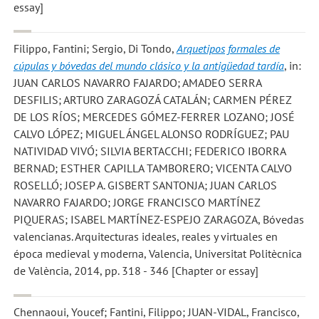
essay]
Filippo, Fantini; Sergio, Di Tondo
,
Arquetipos formales de
cúpulas y bóvedas del mundo clásico y la antigüedad tardía
, in:
JUAN CARLOS NAVARRO FAJARDO; AMADEO SERRA
DESFILIS; ARTURO ZARAGOZÁ CATALÁN; CARMEN PÉREZ
DE LOS RÍOS; MERCEDES GÓMEZ-FERRER LOZANO; JOSÉ
CALVO LÓPEZ; MIGUEL ÁNGEL ALONSO RODRÍGUEZ; PAU
NATIVIDAD VIVÓ; SILVIA BERTACCHI; FEDERICO IBORRA
BERNAD; ESTHER CAPILLA TAMBORERO; VICENTA CALVO
ROSELLÓ; JOSEP A. GISBERT SANTONJA; JUAN CARLOS
NAVARRO FAJARDO; JORGE FRANCISCO MARTÍNEZ
PIQUERAS; ISABEL MARTÍNEZ-ESPEJO ZARAGOZA, Bóvedas
valencianas. Arquitecturas ideales, reales y virtuales en
época medieval y moderna, Valencia, Universitat Politècnica
de València, 2014, pp. 318 - 346 [Chapter or essay]
Chennaoui, Youcef; Fantini, Filippo; JUAN-VIDAL, Francisco
,