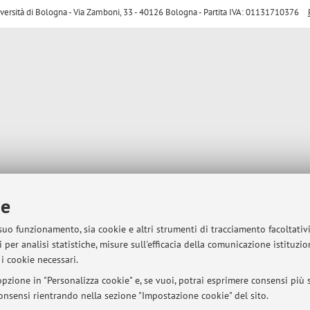
sità di Bologna - Via Zamboni, 33 - 40126 Bologna - Partita IVA: 01131710376
ie
 suo funzionamento, sia cookie e altri strumenti di tracciamento facoltativ
 per analisi statistiche, misure sull'efficacia della comunicazione istituzi
i cookie necessari.
pzione in "Personalizza cookie" e, se vuoi, potrai esprimere consensi più sp
 consensi rientrando nella sezione "Impostazione cookie" del sito.