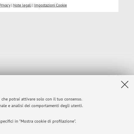
Privacy
|
Note legali
|
Impostazioni Cookie
i che potrai attivare solo con il tuo consenso.
onale e analisi dei comportamenti degli utenti.
ecifici in "Mostra cookie di profilazione".