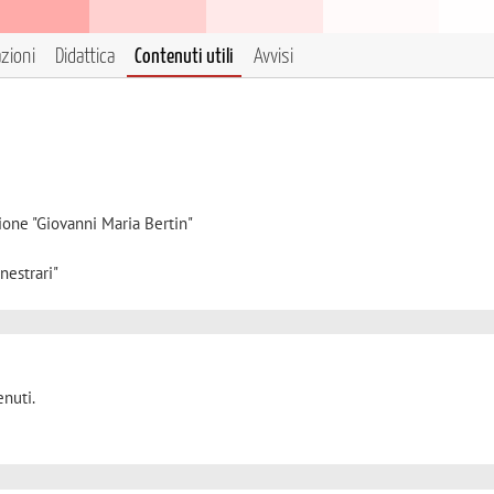
azioni
Didattica
Contenuti utili
Avvisi
ione "Giovanni Maria Bertin"
nestrari"
nuti.