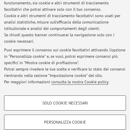
funzionamento, sia cookie e altri strumenti di tracciamento
facoltativi che potrai attivare solo con il tuo consenso.
Cookie e altri strumenti di tracciamento facoltativi sono usati per
Orario di ricevimento
analisi statistiche, misure sull'efficacia della comunicazione
istituzionale e analisi dei comportamenti degli utenti.
https://calendar.app.google/4e6Drd14kCJofqwY9
Se chiudi questo banner continuerai la navigazione solo con i
cookie necessari.
Puoi esprimere il consenso sui cookie facoltativi attivando l'opzione
in "Personalizza cookie" e, se vuoi, potrai esprimere consensi più
Ultimi avvisi
specifici in "Mostra cookie di profilazione".
Potrai sempre rivedere le tue scelte e verificare lo stato dei consensi
Al momento non sono presenti avvisi.
rientrando nella sezione "Impostazione cookie" del sito.
Per maggiori informazioni
consulta la nostra Cookie policy
.
COOKIE DI PROFILAZIONE - FACOLTATIVI
SOLO COOKIE NECESSARI
Si tratta di cookie utilizzati per analizzare le caratteristiche della navigazione
Area riservata
degli utenti, creare profili in base al loro comportamento sul sito, per analisi
Accedi tramite
login
per gestire tutti i contenuti del sito.
di marketing.
PERSONALIZZA COOKIE
Mostra cookie di profilazione