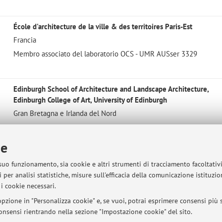
École d'architecture de la ville & des territoires Paris-Est
Francia
Membro associato del laboratorio OCS - UMR AUSser 3329
Edinburgh School of Architecture and Landscape Architecture,
Edinburgh College of Art, University of Edinburgh
Gran Bretagna e Irlanda del Nord
Visiting researcher 03/2022 - 06/2022
ie
 suo funzionamento, sia cookie e altri strumenti di tracciamento facoltativ
 per analisi statistiche, misure sull'efficacia della comunicazione istituzi
sità di Bologna - Via Zamboni, 33 - 40126 Bologna - Partita IVA: 01131710376
i cookie necessari.
pzione in "Personalizza cookie" e, se vuoi, potrai esprimere consensi più sp
 consensi rientrando nella sezione "Impostazione cookie" del sito.