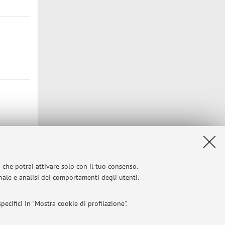
i che potrai attivare solo con il tuo consenso.
onale e analisi dei comportamenti degli utenti.
Privacy
|
Note legali
|
Impostazioni Cookie
ecifici in "Mostra cookie di profilazione".