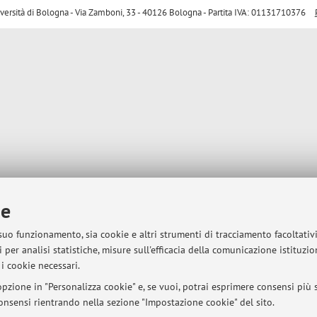
sità di Bologna - Via Zamboni, 33 - 40126 Bologna - Partita IVA: 01131710376
ie
 suo funzionamento, sia cookie e altri strumenti di tracciamento facoltativ
 per analisi statistiche, misure sull'efficacia della comunicazione istituzi
i cookie necessari.
pzione in "Personalizza cookie" e, se vuoi, potrai esprimere consensi più sp
 consensi rientrando nella sezione "Impostazione cookie" del sito.