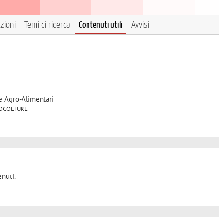
azioni
Temi di ricerca
Contenuti utili
Avvisi
e Agro-Alimentari
 ZOOCOLTURE
nuti.