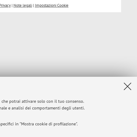
Privacy
|
Note legali
|
Impostazioni Cookie
i che potrai attivare solo con il tuo consenso.
onale e analisi dei comportamenti degli utenti.
ecifici in "Mostra cookie di profilazione".