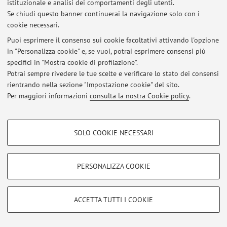
istituzionale e analisi dei comportamenti degli utenti.
Se chiudi questo banner continuerai la navigazione solo con i
cookie necessari.
© 2026 - ALMA MATER STUDIORUM - Università di Bologna - Via
Puoi esprimere il consenso sui cookie facoltativi attivando l'opzione
Zamboni, 33 - 40126 Bologna - Partita IVA: 01131710376
in "Personalizza cookie" e, se vuoi, potrai esprimere consensi più
Privacy
|
Note legali
|
Impostazioni Cookie
specifici in "Mostra cookie di profilazione".
Potrai sempre rivedere le tue scelte e verificare lo stato dei consensi
rientrando nella sezione "Impostazione cookie" del sito.
Per maggiori informazioni
consulta la nostra Cookie policy
.
COOKIE DI PROFILAZIONE - FACOLTATIVI
SOLO COOKIE NECESSARI
Si tratta di cookie utilizzati per analizzare le caratteristiche della navigazione
degli utenti, creare profili in base al loro comportamento sul sito, per analisi
di marketing.
PERSONALIZZA COOKIE
Mostra cookie di profilazione
Google/Youtube Video
COOKIE TECNICI - NECESSARI
ACCETTA TUTTI I COOKIE
Facebook
Si tratta di cookie tecnici utilizzati, a titolo esemplificativo, per il corretto
Vimeo
funzionamento del sito, salvare le preferenze di navigazione, per il