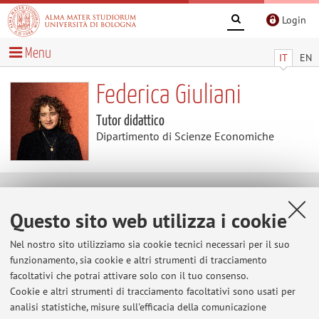
Login
Menu
IT
EN
Federica Giuliani
Tutor didattico
Dipartimento di Scienze Economiche
Avvisi
Questo sito web utilizza i cookie
Al momento non sono presenti avvisi.
Nel nostro sito utilizziamo sia cookie tecnici necessari per il suo
funzionamento, sia cookie e altri strumenti di tracciamento
facoltativi che potrai attivare solo con il tuo consenso.
Cookie e altri strumenti di tracciamento facoltativi sono usati per
Area riservata
analisi statistiche, misure sull'efficacia della comunicazione
Accedi tramite
login
per gestire tutti i contenuti del sito.