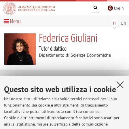
Login
Menu
IT
EN
Federica Giuliani
Tutor didattico
Dipartimento di Scienze Economiche
Contatti
Questo sito web utilizza i cookie
E-mail:
federica.giuliani9@unibo.it
Nel nostro sito utilizziamo sia cookie tecnici necessari per il suo
funzionamento, sia cookie e altri strumenti di tracciamento
facoltativi che potrai attivare solo con il tuo consenso.
Cookie e altri strumenti di tracciamento facoltativi sono usati per
Dipartimento di Scienze Economiche
analisi statistiche, misure sull'efficacia della comunicazione
Piazza Scaravilli 2, Bologna -
Vai alla mappa