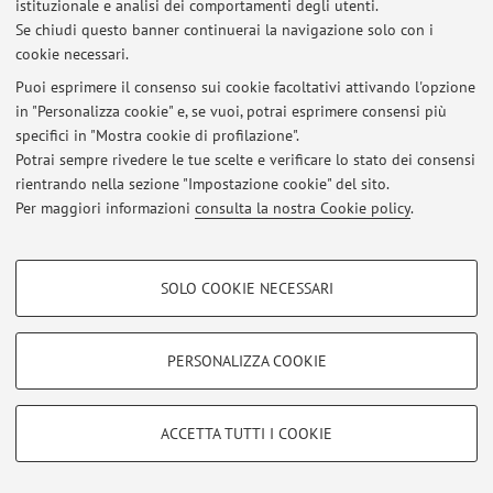
istituzionale e analisi dei comportamenti degli utenti.
Se chiudi questo banner continuerai la navigazione solo con i
cookie necessari.
Puoi esprimere il consenso sui cookie facoltativi attivando l'opzione
Ultimi avvisi
in "Personalizza cookie" e, se vuoi, potrai esprimere consensi più
specifici in "Mostra cookie di profilazione".
Al momento non sono presenti avvisi.
Potrai sempre rivedere le tue scelte e verificare lo stato dei consensi
rientrando nella sezione "Impostazione cookie" del sito.
Per maggiori informazioni
consulta la nostra Cookie policy
.
COOKIE DI PROFILAZIONE - FACOLTATIVI
Area riservata
SOLO COOKIE NECESSARI
Accedi tramite
login
per gestire tutti i contenuti del sito.
Si tratta di cookie utilizzati per analizzare le caratteristiche della navigazione
degli utenti, creare profili in base al loro comportamento sul sito, per analisi
di marketing.
PERSONALIZZA COOKIE
Mostra cookie di profilazione
© 2026 - ALMA MATER STUDIORUM - Università di Bologna - Via
Zamboni, 33 - 40126 Bologna - Partita IVA: 01131710376
Google/Youtube Video
COOKIE TECNICI - NECESSARI
Privacy
|
Note legali
|
Impostazioni Cookie
ACCETTA TUTTI I COOKIE
Facebook
Si tratta di cookie tecnici utilizzati, a titolo esemplificativo, per il corretto
Vimeo
funzionamento del sito, salvare le preferenze di navigazione, per il