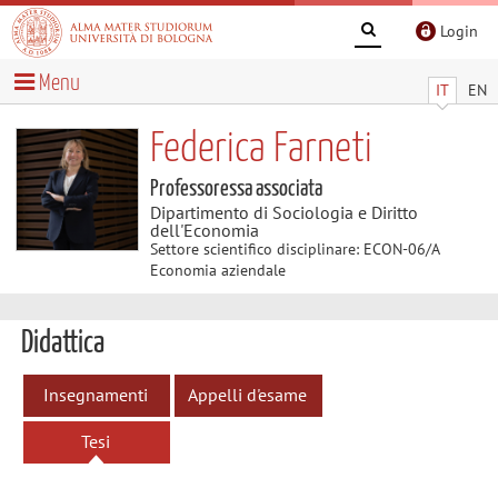
Login
Menu
IT
EN
Federica Farneti
Professoressa associata
Dipartimento di Sociologia e Diritto
dell'Economia
Settore scientifico disciplinare: ECON-06/A
Economia aziendale
Didattica
Insegnamenti
Appelli d'esame
Tesi