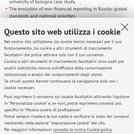
university of bologna case study.
The evolution of non-financial reporting in Russia: global
standards and national priorities
the role of csrd in addressing ethical issues in corporate
Questo sito web utilizza i cookie
reporting
Understanding the European Union Corporate
Nel nostro sito utilizziamo sia cookie tecnici necessari per il suo
Sustainability Reporting Directive (CSRD) and Its Global
funzionamento, sia cookie e altri strumenti di tracciamento
Ripple Effects: A Study of Multinational Corporate
facoltativi che potrai attivare solo con il tuo consenso.
Adaptations in the European Union and the Indian
Cookie e altri strumenti di tracciamento facoltativi sono usati per
Context
analisi statistiche, misure sull'efficacia della comunicazione
What drives SMEs in the adoption of sustainability
istituzionale e analisi dei comportamenti degli utenti.
management tools? Evidence from an Italian SME
Se chiudi questo banner continuerai la navigazione solo con i
cookie necessari.
Puoi esprimere il consenso sui cookie facoltativi attivando l'opzione
in "Personalizza cookie" e, se vuoi, potrai esprimere consensi più
Ultimi avvisi
specifici in "Mostra cookie di profilazione".
Potrai sempre rivedere le tue scelte e verificare lo stato dei consensi
Al momento non sono presenti avvisi.
rientrando nella sezione "Impostazione cookie" del sito.
Per maggiori informazioni
consulta la nostra Cookie policy
.