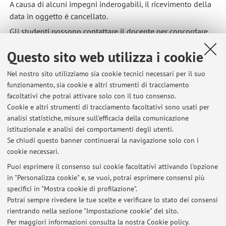
A causa di alcuni impegni inderogabili, il ricevimento della
data in oggetto è cancellato.
Gli studenti possono contattare il docente per concordare
una data alternativa.
Questo sito web utilizza i cookie
Pubblicato il: 22 gennaio 2024
Nel nostro sito utilizziamo sia cookie tecnici necessari per il suo
funzionamento, sia cookie e altri strumenti di tracciamento
facoltativi che potrai attivare solo con il tuo consenso.
Cookie e altri strumenti di tracciamento facoltativi sono usati per
Ultimi avvisi
analisi statistiche, misure sull'efficacia della comunicazione
Ricevimento studenti
istituzionale e analisi dei comportamenti degli utenti.
Se chiudi questo banner continuerai la navigazione solo con i
Pubblicato il: 31 luglio 2026
cookie necessari.
Rinvio del ricevimento studenti
Puoi esprimere il consenso sui cookie facoltativi attivando l'opzione
Pubblicato il: 18 febbraio 2026
in "Personalizza cookie" e, se vuoi, potrai esprimere consensi più
specifici in "Mostra cookie di profilazione".
Posticipazione del ricevimento studenti
Potrai sempre rivedere le tue scelte e verificare lo stato dei consensi
Pubblicato il: 30 settembre 2025
rientrando nella sezione "Impostazione cookie" del sito.
Per maggiori informazioni
consulta la nostra Cookie policy
.