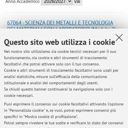
Anno Accademico
67064 - SCIENZA DEI METALLI E TECNOLOGIA
DEI MATERIALI CON LABORATORIO (Modulo 3)
Campus:
Ravenna
Questo sito web utilizza i cookie
Laurea in Chimica e tecnologie per l'ambiente e
Corso:
Nel nostro sito utilizziamo sia cookie tecnici necessari per il suo
per i materiali
funzionamento, sia cookie e altri strumenti di tracciamento
Periodo delle lezioni: dal 14 settembre 2026 al 21
facoltativi che potrai attivare solo con il tuo consenso.
dicembre 2026
Cookie e altri strumenti di tracciamento facoltativi sono usati per
analisi statistiche, misure sull'efficacia della comunicazione
Orario delle lezioni
istituzionale e analisi dei comportamenti degli utenti.
Se chiudi questo banner continuerai la navigazione solo con i
cookie necessari.
Puoi esprimere il consenso sui cookie facoltativi attivando l'opzione
in "Personalizza cookie" e, se vuoi, potrai esprimere consensi più
Ultimi avvisi
specifici in "Mostra cookie di profilazione".
Potrai sempre rivedere le tue scelte e verificare lo stato dei consensi
Al momento non sono presenti avvisi.