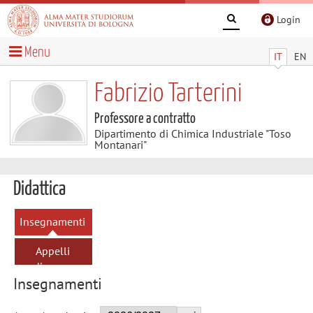
Login
Menu
IT
EN
Fabrizio Tarterini
Professore a contratto
Dipartimento di Chimica Industriale "Toso
Montanari"
Didattica
Insegnamenti
Appelli
d'esame
Insegnamenti