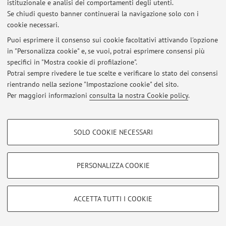
istituzionale e analisi dei comportamenti degli utenti.
Al momento non risultano pubblicati appelli d’esame.
Se chiudi questo banner continuerai la navigazione solo con i
cookie necessari.
Puoi esprimere il consenso sui cookie facoltativi attivando l'opzione
in "Personalizza cookie" e, se vuoi, potrai esprimere consensi più
Ultimi avvisi
specifici in "Mostra cookie di profilazione".
Potrai sempre rivedere le tue scelte e verificare lo stato dei consensi
Al momento non sono presenti avvisi.
rientrando nella sezione "Impostazione cookie" del sito.
Per maggiori informazioni
consulta la nostra Cookie policy
.
COOKIE DI PROFILAZIONE - FACOLTATIVI
SOLO COOKIE NECESSARI
Area riservata
Si tratta di cookie utilizzati per analizzare le caratteristiche della navigazione
Accedi tramite
login
per gestire tutti i contenuti del sito.
degli utenti, creare profili in base al loro comportamento sul sito, per analisi
di marketing.
PERSONALIZZA COOKIE
Mostra cookie di profilazione
© 2026 - ALMA MATER STUDIORUM - Università di Bologna - Via
Google/Youtube Video
Zamboni, 33 - 40126 Bologna - Partita IVA: 01131710376
COOKIE TECNICI - NECESSARI
ACCETTA TUTTI I COOKIE
Privacy
|
Note legali
|
Impostazioni Cookie
Facebook
Si tratta di cookie tecnici utilizzati, a titolo esemplificativo, per il corretto
Vimeo
funzionamento del sito, salvare le preferenze di navigazione, per il