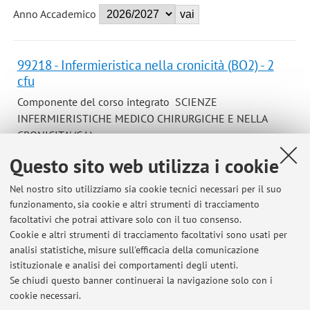
Anno Accademico
99218 - Infermieristica nella cronicità (BO2) - 2
cfu
Componente del corso integrato SCIENZE
INFERMIERISTICHE MEDICO CHIRURGICHE E NELLA
CRONICITA' (C.I.)
Campus:
Bologna
Questo sito web utilizza i cookie
Laurea in Infermieristica (abilitante alla
Corso:
Nel nostro sito utilizziamo sia cookie tecnici necessari per il suo
professione sanitaria di infermiere)
funzionamento, sia cookie e altri strumenti di tracciamento
Periodo delle lezioni: dal 3 novembre 2026 al 18
facoltativi che potrai attivare solo con il tuo consenso.
dicembre 2026
Cookie e altri strumenti di tracciamento facoltativi sono usati per
analisi statistiche, misure sull'efficacia della comunicazione
Orario delle lezioni
istituzionale e analisi dei comportamenti degli utenti.
Se chiudi questo banner continuerai la navigazione solo con i
cookie necessari.