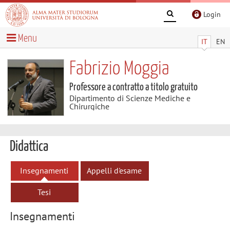
Login
Menu
IT
EN
Fabrizio Moggia
Professore a contratto a titolo gratuito
Dipartimento di Scienze Mediche e
Chirurgiche
Didattica
Insegnamenti
Appelli d'esame
Tesi
Insegnamenti